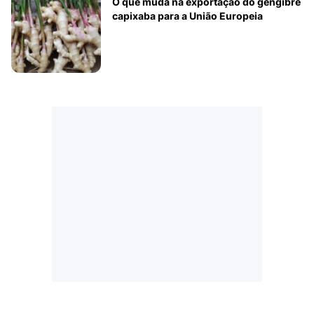
O que muda na exportação do gengibre
capixaba para a União Europeia