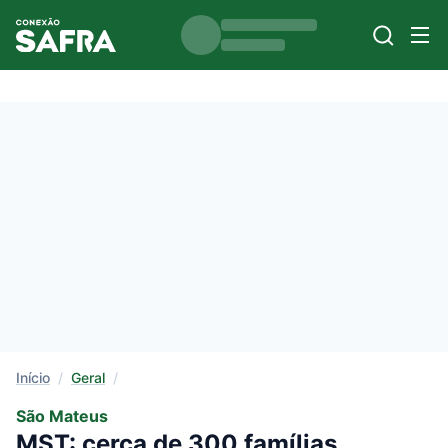
Início
/
Geral
/
São Mateus
MST: cerca de 300 famílias