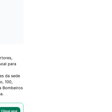
tores,
soal para
es da sede
o, 100,
ia Bombeiros
a.
Clique aqui