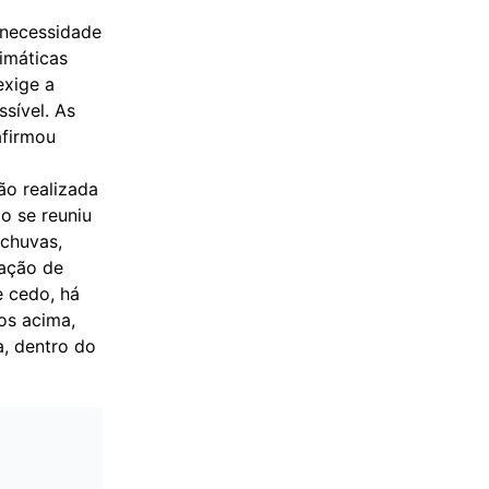
 necessidade
imáticas
exige a
ssível. As
afirmou
ão realizada
o se reuniu
 chuvas,
tação de
e cedo, há
os acima,
a, dentro do