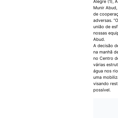
Alegre (1), 
Munir Abud,
de cooperaç
adversas. “
união de esf
nossas equi
Abud.
A decisão de
na manhã de
no Centro de
várias estr
água nos ri
uma mobiliz
visando rest
possível.