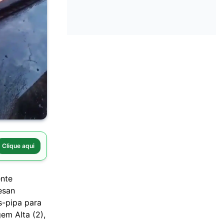
Clique aqui
ente
esan
-pipa para
em Alta (2),