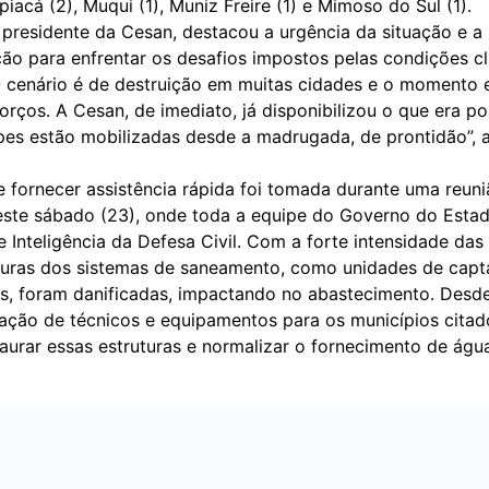
Apiacá (2), Muqui (1), Muniz Freire (1) e Mimoso do Sul (1).
 presidente da Cesan, destacou a urgência da situação e a
ão para enfrentar os desafios impostos pelas condições cl
O cenário é de destruição em muitas cidades e o momento 
orços. A Cesan, de imediato, já disponibilizou o que era po
pes estão mobilizadas desde a madrugada, de prontidão”, 
 fornecer assistência rápida foi tomada durante uma reuni
ste sábado (23), onde toda a equipe do Governo do Estad
 Inteligência da Defesa Civil. Com a forte intensidade das
uturas dos sistemas de saneamento, como unidades de cap
os, foram danificadas, impactando no abastecimento. Desd
ação de técnicos e equipamentos para os municípios citad
aurar essas estruturas e normalizar o fornecimento de águ