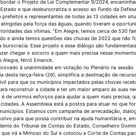
ordar o Projeto de Lei Complementar 9/2024, encaminha
Estado e que desburocratiza o acesso ao Fundo da Defesa 
 prefeitos e representantes de todas as 13 cidades em sit
 atingidas pela força das águas, quando tiveram a oportun
rioridades das vítimas. “Em Alegre, temos cerca de 530 fam
do e ainda temos questões das chuvas de 2022 que não f
a burocracia. Esse projeto e esse diálogo são fundamentai
zer chegar o socorro a quem mais precisa nesse momento
e Alegre, Nirrô Emerick.
aprovado à unanimidade em votação no Plenário na sessão
ia desta terça-feira (26), simplifica a destinação de recur
ivil para que os municípios impactados pelas chuvas rece
para reconstruir a cidade e ter um maior amparo às suas ne
é de unirmos esforços para ajudar a quem mais precisa, 
 cidades. A Assembleia está a postos para atuar no que for
 municípios. Estamos com campanha de arrecadação, dial
utivo para que possa contribuir na ajuda humanitária e, e
dente do Tribunal de Contas do Estado, Conselheiro Domin
 que irá a Mimoso do Sul e colocou a Corte de Contas para