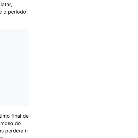
latar,
e o período
timo final de
Mimoso do
oas perderam
de