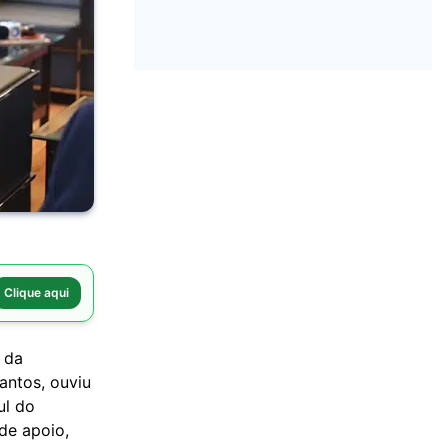
Clique aqui
 da
antos, ouviu
ul do
 de apoio,