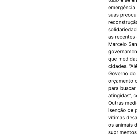
emergência 
suas preocu
reconstruçã
solidarieda
as recentes
Marcelo San
governament
que medidas
cidades. “A
Governo do 
orçamento d
para buscar
atingidas”, 
Outras medi
isenção de 
vítimas des
os animais 
suprimentos