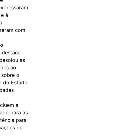
 expressaram
 e à
a
ofreram com
os
e destaca
desolou as
hões ao
 sobre o
o do Estado
idades
ncluem a
tado para as
tência para
oações de