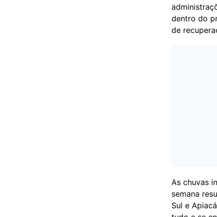
administraçõ
dentro do p
de recupera
As chuvas in
semana resu
Sul e Apiac
tudo e se e