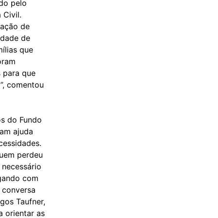
do pelo
Civil.
uação de
idade de
ílias que
oram
s para que
”, comentou
sos do Fundo
bam ajuda
cessidades.
quem perdeu
 necessário
ogando com
m conversa
gos Taufner,
 orientar as