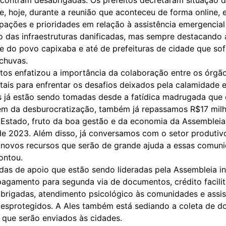
e, hoje, durante a reunião que aconteceu de forma online,
pações e prioridades em relação à assistência emergencial
o das infraestruturas danificadas, mas sempre destacando 
de do povo capixaba e até de prefeituras de cidade que s
 chuvas.
tos enfatizou a importância da colaboração entre os órgã
ais para enfrentar os desafios deixados pela calamidade 
 já estão sendo tomadas desde a fatídica madrugada que 
lém da desburocratização, também já repassamos R$17 mil
Estado, fruto da boa gestão e da economia da Assembleia
e 2023. Além disso, já conversamos com o setor produtiv
 novos recursos que serão de grande ajuda a essas comun
contou.
das de apoio que estão sendo lideradas pela Assembleia i
pagamento para segunda via de documentos, crédito facili
abrigadas, atendimento psicológico às comunidades e assis
desprotegidos. A Ales também está sediando a coleta de d
 que serão enviados às cidades.