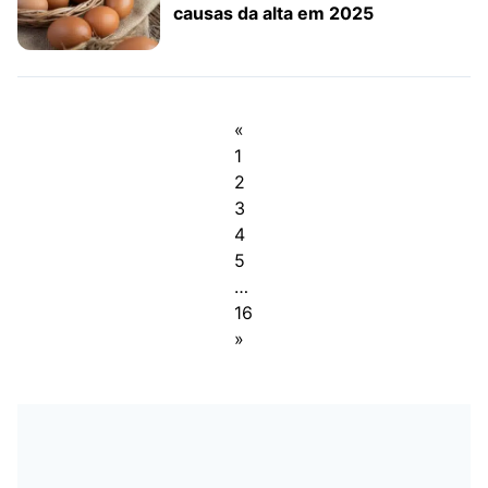
causas da alta em 2025
«
1
2
3
4
5
…
16
»