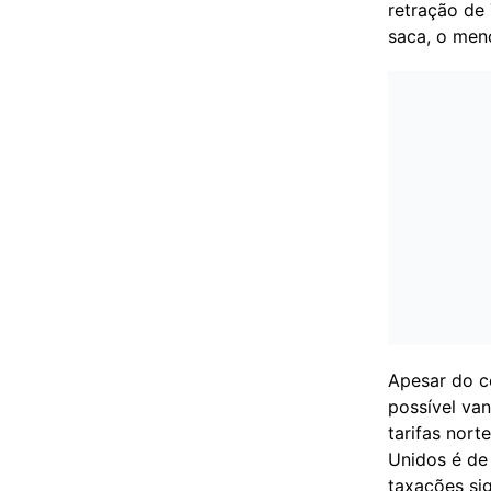
retração de
saca, o men
Apesar do c
possível van
tarifas nort
Unidos é de
taxações si