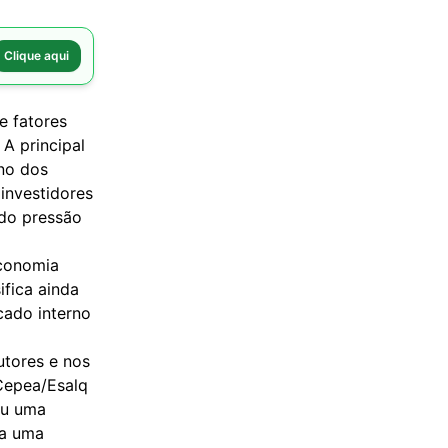
Clique aqui
e fatores
 A principal
rno dos
investidores
ndo pressão
conomia
ifica ainda
cado interno
utores e nos
 Cepea/Esalq
rou uma
ta uma