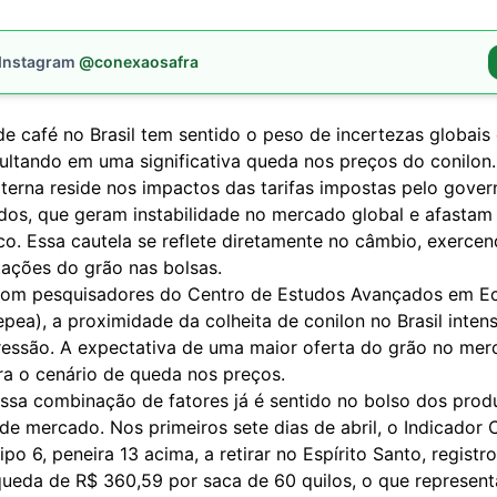
 Instagram
@conexaosafra
 café no Brasil tem sentido o peso de incertezas globais 
sultando em uma significativa queda nos preços do conilon.
xterna reside nos impactos das tarifas impostas pelo gove
dos, que geram instabilidade no mercado global e afastam 
co. Essa cautela se reflete diretamente no câmbio, exerce
tações do grão nas bolsas.
com pesquisadores do Centro de Estudos Avançados em E
pea), a proximidade da colheita de conilon no Brasil intens
ressão. A expectativa de uma maior oferta do grão no mer
ra o cenário de queda nos preços.
essa combinação de fatores já é sentido no bolso dos prod
de mercado. Nos primeiros sete dias de abril, o Indicador
ipo 6, peneira 13 acima, a retirar no Espírito Santo, regist
queda de R$ 360,59 por saca de 60 quilos, o que represen