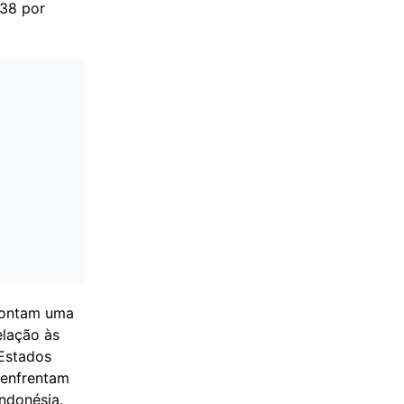
,38 por
pontam uma
elação às
 Estados
 enfrentam
ndonésia.