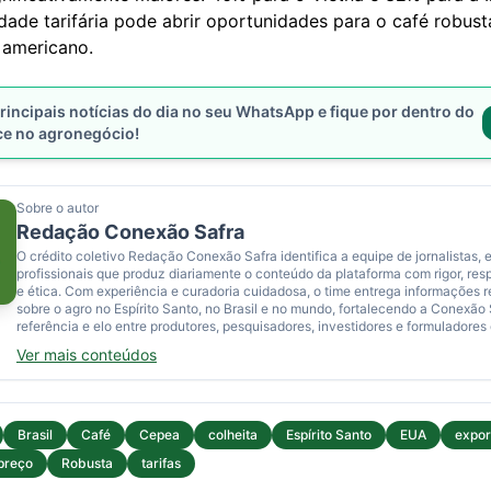
dade tarifária pode abrir oportunidades para o café robusta
americano.
rincipais notícias do dia no seu WhatsApp e fique por dentro do
ce no agronegócio!
Sobre o autor
Redação Conexão Safra
O crédito coletivo Redação Conexão Safra identifica a equipe de jornalistas, e
profissionais que produz diariamente o conteúdo da plataforma com rigor, res
e ética. Com experiência e curadoria cuidadosa, o time entrega informações 
sobre o agro no Espírito Santo, no Brasil e no mundo, fortalecendo a Conexão
referência e elo entre produtores, pesquisadores, investidores e formuladores 
Ver mais conteúdos
Brasil
Café
Cepea
colheita
Espírito Santo
EUA
expor
preço
Robusta
tarifas