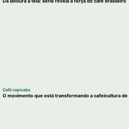
Da lavoura à tela: série revela a força do café brasileiro
Café capixaba
O movimento que está transformando a cafeicultura de