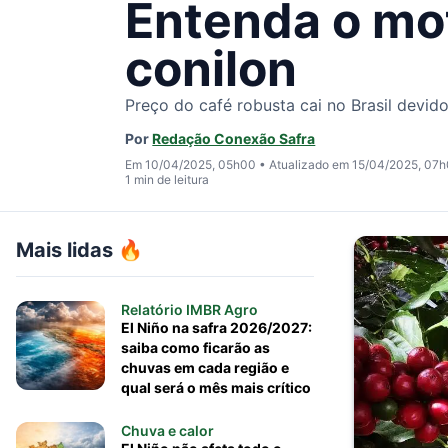
Entenda o mo
conilon
Preço do café robusta cai no Brasil devid
Por
Redação Conexão Safra
Em 10/04/2025, 05h00
•
Atualizado em 15/04/2025, 07
1 min de leitura
Mais lidas 🔥
Relatório IMBR Agro
El Niño na safra 2026/2027:
saiba como ficarão as
chuvas em cada região e
qual será o mês mais crítico
Chuva e calor