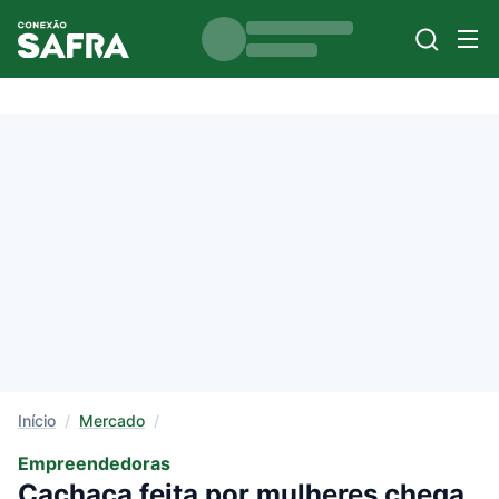
Início
/
Mercado
/
Empreendedoras
Cachaça feita por mulheres chega