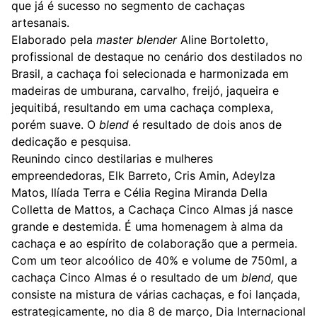
que já é sucesso no segmento de cachaças
artesanais.
Elaborado pela
master blender
Aline Bortoletto,
profissional de destaque no cenário dos destilados no
Brasil, a cachaça foi selecionada e harmonizada em
madeiras de umburana, carvalho, freijó, jaqueira e
jequitibá, resultando em uma cachaça complexa,
porém suave. O
blend
é resultado de dois anos de
dedicação e pesquisa.
Reunindo cinco destilarias e mulheres
empreendedoras, Elk Barreto, Cris Amin, Adeylza
Matos, Ilíada Terra e Célia Regina Miranda Della
Colletta de Mattos, a Cachaça Cinco Almas já nasce
grande e destemida. É uma homenagem à alma da
cachaça e ao espírito de colaboração que a permeia.
Com um teor alcoólico de 40% e volume de 750ml, a
cachaça Cinco Almas é o resultado de um
blend,
que
consiste na mistura de várias cachaças, e foi lançada,
estrategicamente, no dia 8 de março, Dia Internacional