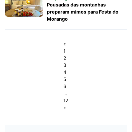
Pousadas das montanhas
preparam mimos para Festa do
Morango
«
1
2
3
4
5
6
…
12
»