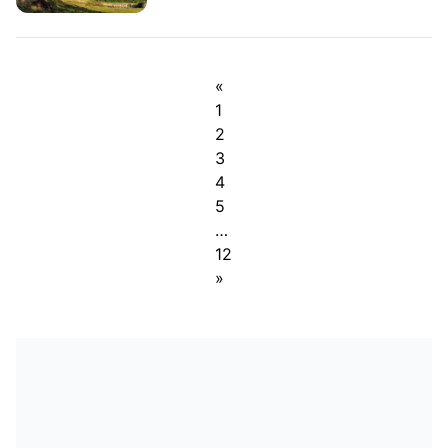
«
1
2
3
4
5
…
12
»