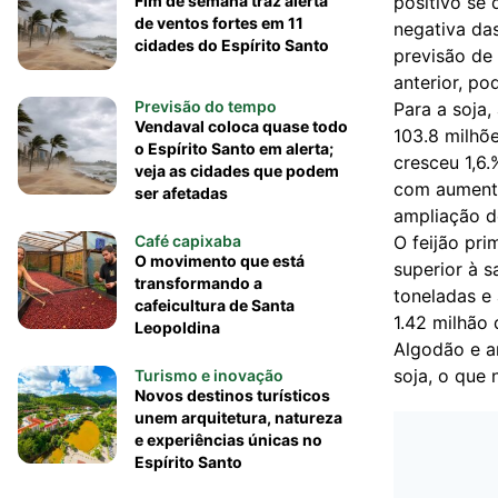
Fim de semana traz alerta
positivo se 
de ventos fortes em 11
negativa da
cidades do Espírito Santo
previsão de
anterior, po
Previsão do tempo
Para a soja
Vendaval coloca quase todo
103.8 milhõ
o Espírito Santo em alerta;
cresceu 1,6.
veja as cidades que podem
com aumento
ser afetadas
ampliação d
Café capixaba
O feijão pri
O movimento que está
superior à s
transformando a
toneladas e
cafeicultura de Santa
1.42 milhão
Leopoldina
Algodão e ar
soja, o que 
Turismo e inovação
Novos destinos turísticos
unem arquitetura, natureza
e experiências únicas no
Espírito Santo