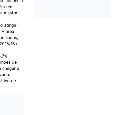
a influência
bém tem
a à safra
o atingir
 A área
toneladas,
2015/16 e
5,7%
ilhões de
e chegar a
vada.
ultivo de