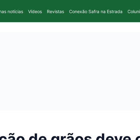
mas notícias
Vídeos
Revistas
Conexão Safra na Estrada
Colun
ção de grãos deve 