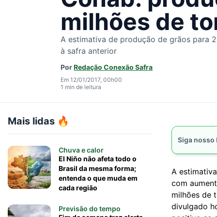
milhões de t
A estimativa de produção de grãos para 2
à safra anterior
Por
Redação Conexão Safra
Em 12/01/2017, 00h00
1 min de leitura
Mais lidas 🔥
Siga nosso
Chuva e calor
El Niño não afeta todo o
Brasil da mesma forma;
A estimativ
entenda o que muda em
com aumento
cada região
milhões de 
divulgado h
Previsão do tempo