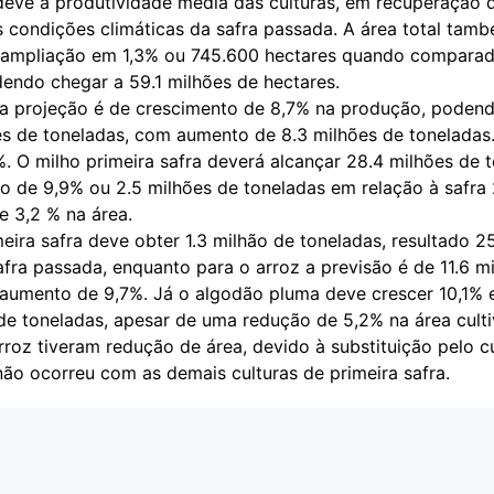
deve à produtividade média das culturas, em recuperação d
s condições climáticas da safra passada. A área total tam
 ampliação em 1,3% ou 745.600 hectares quando comparad
dendo chegar a 59.1 milhões de hectares.
, a projeção é de crescimento de 8,7% na produção, podend
es de toneladas, com aumento de 8.3 milhões de toneladas.
%. O milho primeira safra deverá alcançar 28.4 milhões de 
 de 9,9% ou 2.5 milhões de toneladas em relação à safra 
e 3,2 % na área.
meira safra deve obter 1.3 milhão de toneladas, resultado 2
afra passada, enquanto para o arroz a previsão é de 11.6 m
 aumento de 9,7%. Já o algodão pluma deve crescer 10,1% 
 de toneladas, apesar de uma redução de 5,2% na área culti
roz tiveram redução de área, devido à substituição pelo c
não ocorreu com as demais culturas de primeira safra.