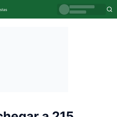
istas
chegar a 215