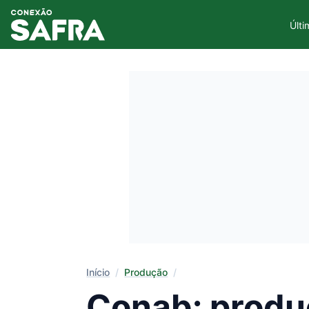
Últi
Início
/
Produção
/
Conab: produ