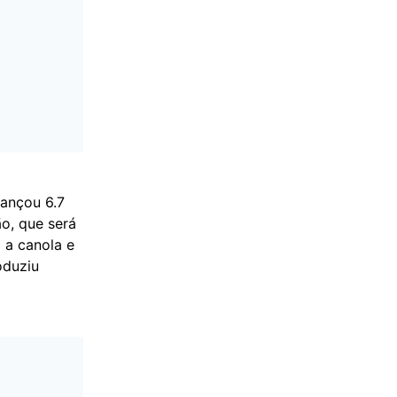
ançou 6.7
o, que será
 a canola e
oduziu