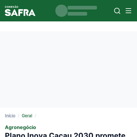
Início
/
Geral
/
Agronegócio
Plano Inova Cacau 2030 promete