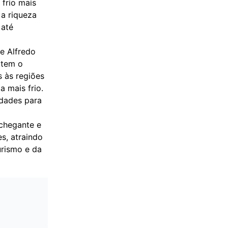
frio mais
 a riqueza
 até
de Alfredo
item o
 às regiões
 mais frio.
idades para
nchegante e
s, atraindo
urismo e da