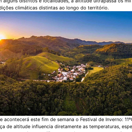
 alguns distritos e localidades, a altitude ultrapassa os mil
ições climáticas distintas ao longo do território.
e acontecerá este fim de semana o Festival de Inverno: 11º
ça de altitude influencia diretamente as temperaturas, esp