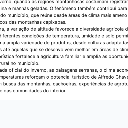
nverno, quando as regiões montanhosas costumam registrar 
blina e manhãs geladas. O fenômeno também contribui para
a do município, que reúne desde áreas de clima mais ameno
picos das montanhas capixabas.
a, a variação de altitude favorece a diversidade agrícola 
diferentes condições de temperatura, umidade e solo perm
uma ampla variedade de produtos, desde culturas adaptadas
s até aquelas que se desenvolvem melhor em áreas de clima
rística fortalece a agricultura familiar e amplia as oportun
ural no município.
da oficial do inverno, as paisagens serranas, o clima aco
mperaturas reforçam o potencial turístico de Alfredo Chave
em busca das montanhas, cachoeiras, experiências de agrot
e das comunidades do interior.