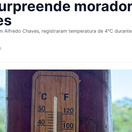
 surpreende morado
es
 Alfredo Chaves, registraram temperatura de 4°C durant
0