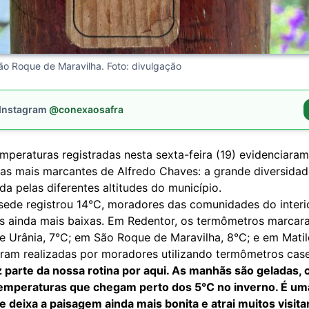
ão Roque de Maravilha. Foto: divulgação
 Instagram
@conexaosafra
mperaturas registradas nesta sexta-feira (19) evidenciara
cas mais marcantes de Alfredo Chaves: a grande diversidad
a pelas diferentes altitudes do município.
sede registrou 14°C, moradores das comunidades do interi
s ainda mais baixas. Em Redentor, os termômetros marcar
e Urânia, 7°C; em São Roque de Maravilha, 8°C; e em Matil
ram realizadas por moradores utilizando termômetros case
az parte da nossa rotina por aqui. As manhãs são geladas,
temperaturas que chegam perto dos 5°C no inverno. É u
e deixa a paisagem ainda mais bonita e atrai muitos visit