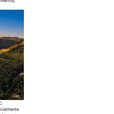
 metros,
C.
ecialmente