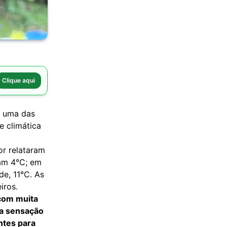
Clique aqui
m uma das
e climática
or relataram
am 4°C; em
de, 11°C. As
iros.
 com muita
ma sensação
antes para