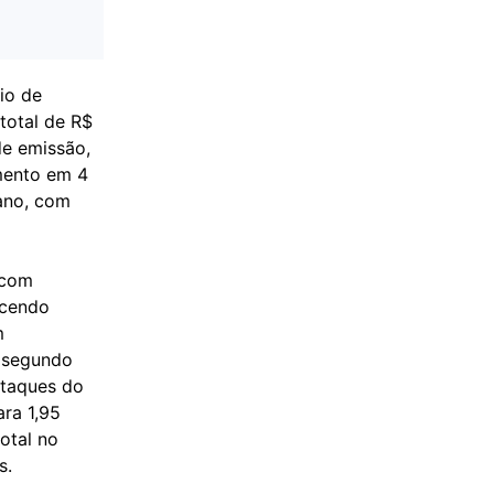
io de
total de R$
de emissão,
mento em 4
ano, com
 com
ecendo
m
o segundo
staques do
ra 1,95
otal no
s.