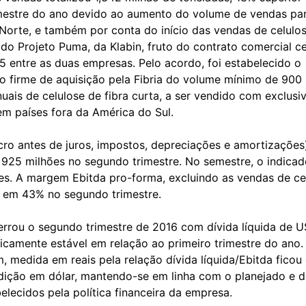
imestre do ano devido ao aumento do volume de vendas par
Norte, e também por conta do início das vendas de celulo
 do Projeto Puma, da Klabin, fruto do contrato comercial 
5 entre as duas empresas. Pelo acordo, foi estabelecido o
 firme de aquisição pela Fibria do volume mínimo de 900 
uais de celulose de fibra curta, a ser vendido com exclusi
m países fora da América do Sul.
cro antes de juros, impostos, depreciações e amortizações
 925 milhões no segundo trimestre. No semestre, o indica
ões. A margem Ebitda pro-forma, excluindo as vendas de ce
ou em 43% no segundo trimestre.
cerrou o segundo trimestre de 2016 com dívida líquida de 
ticamente estável em relação ao primeiro trimestre do ano.
 medida em reais pela relação dívida líquida/Ebitda ficou
dição em dólar, mantendo-se em linha com o planejado e d
belecidos pela política financeira da empresa.