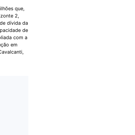
ilhões que,
zonte 2,
de dívida da
apacidade de
pliada com a
dução em
avalcanti,