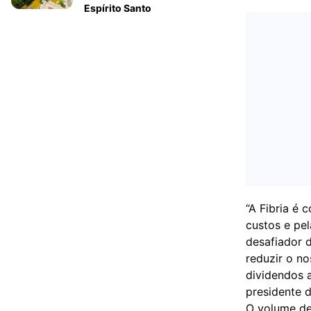
Espírito Santo
“A Fibria é 
custos e pe
desafiador 
reduzir o n
dividendos a
presidente d
O volume de