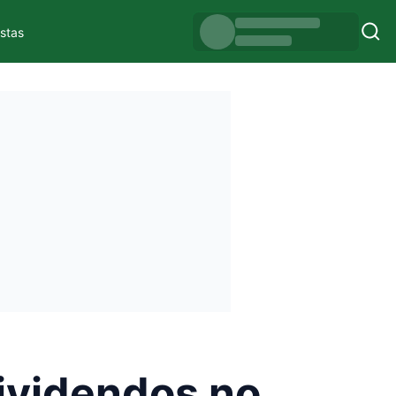
istas
ividendos no