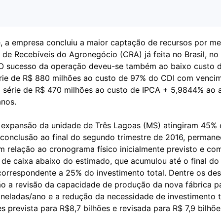
e, a empresa concluiu a maior captação de recursos por me
 de Recebíveis do Agronegócio (CRA) já feita no Brasil, no 
. O sucesso da operação deveu-se também ao baixo custo 
ie de R$ 880 milhões ao custo de 97% do CDI com venci
a série de R$ 470 milhões ao custo de IPCA + 5,9844% ao 
anos.
 expansão da unidade de Três Lagoas (MS) atingiram 45%
 conclusão ao final do segundo trimestre de 2016, perman
m relação ao cronograma físico inicialmente previsto e co
de caixa abaixo do estimado, que acumulou até o final d
 correspondente a 25% do investimento total. Dentre os de
ão a revisão da capacidade de produção da nova fábrica pa
oneladas/ano e a redução da necessidade de investimento t
es prevista para R$8,7 bilhões e revisada para R$ 7,9 bilhõe