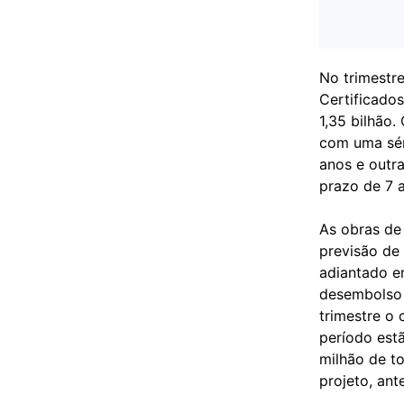
No trimestr
Certificados
1,35 bilhão
com uma sér
anos e outr
prazo de 7 
As obras de
previsão de
adiantado e
desembolso 
trimestre o
período est
milhão de t
projeto, ant