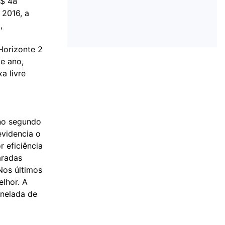
R$ 48
 2016, a
,
Horizonte 2
e ano,
a livre
 no segundo
evidencia o
 eficiência
aradas
Nos últimos
lhor. A
onelada de