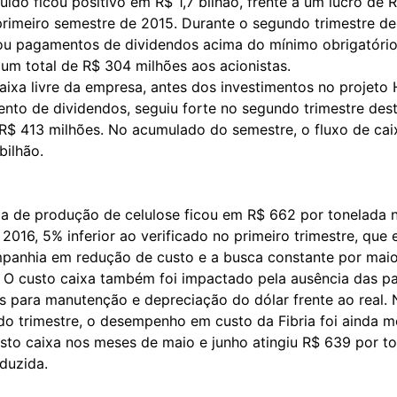
quido ficou positivo em R$ 1,7 bilhão, frente a um lucro de 
primeiro semestre de 2015. Durante o segundo trimestre de
izou pagamentos de dividendos acima do mínimo obrigatório
 um total de R$ 304 milhões aos acionistas.
aixa livre da empresa, antes dos investimentos no projeto 
nto de dividendos, seguiu forte no segundo trimestre dest
R$ 413 milhões. No acumulado do semestre, o fluxo de caix
bilhão.
xa de produção de celulose ficou em R$ 662 por tonelada
 2016, 5% inferior ao verificado no primeiro trimestre, que 
panhia em redução de custo e a busca constante por maior
. O custo caixa também foi impactado pela ausência das p
 para manutenção e depreciação do dólar frente ao real. 
do trimestre, o desempenho em custo da Fibria foi ainda me
sto caixa nos meses de maio e junho atingiu R$ 639 por t
duzida.