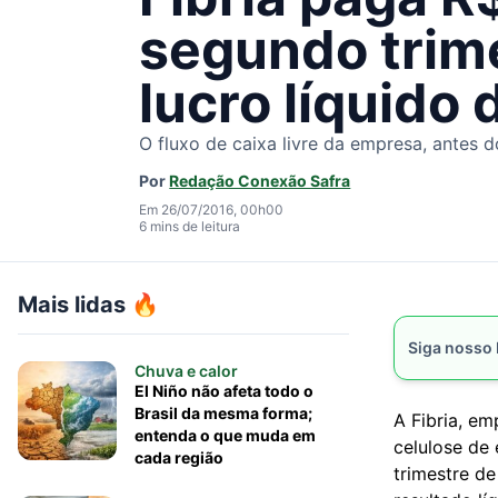
segundo trime
lucro líquido
O fluxo de caixa livre da empresa, antes d
Por
Redação Conexão Safra
Em 26/07/2016, 00h00
6 mins de leitura
Mais lidas 🔥
Siga nosso
Chuva e calor
El Niño não afeta todo o
Brasil da mesma forma;
A Fibria, em
entenda o que muda em
celulose de 
cada região
trimestre d