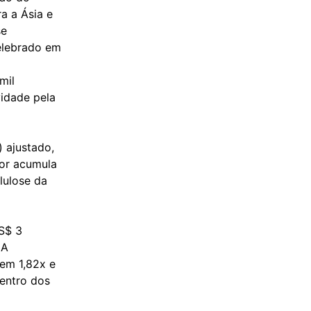
a a Ásia e
se
celebrado em
mil
vidade pela
) ajustado,
dor acumula
lulose da
US$ 3
 A
 em 1,82x e
entro dos