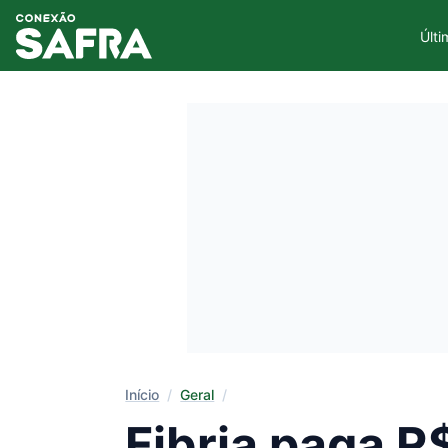
Últi
Início
/
Geral
/
Fibria paga R