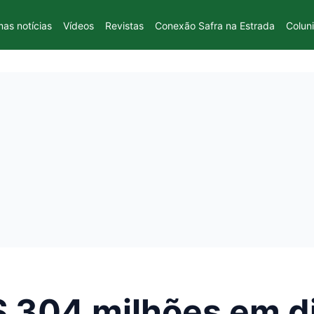
mas notícias
Vídeos
Revistas
Conexão Safra na Estrada
Colun
$ 304 milhões em d