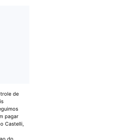
trole de
is
seguimos
ém pagar
 Castelli,
 ao do