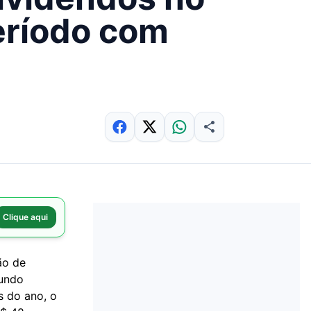
eríodo com
Clique aqui
ão de
gundo
s do ano, o