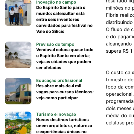
resultado lí
Inovação no campo
Do Espírito Santo para o
milhões no 
mundo: cafeicultor está
Fibria real
entre seis inventores
distribuindo
convidados para festival no
O fluxo de c
Vale do Silício
e do pagame
alcançando 
Previsão do tempo
Vendaval coloca quase todo
supera R$ 1 
o Espírito Santo em alerta;
veja as cidades que podem
ser afetadas
O custo cai
trimestre de
Educação profissional
Ifes abre mais de 4 mil
foco da com
vagas para cursos técnicos;
operacional
veja como participar
programadas
dois meses 
Turismo e inovação
média do cu
Novos destinos turísticos
celulose pro
unem arquitetura, natureza
e experiências únicas no