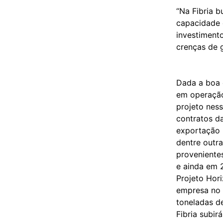
“Na Fibria 
capacidade 
investiment
crenças de g
Dada a boa e
em operação
projeto ness
contratos da
exportação 
dentre outra
provenientes
e ainda em 
Projeto Hor
empresa no 
toneladas d
Fibria subir