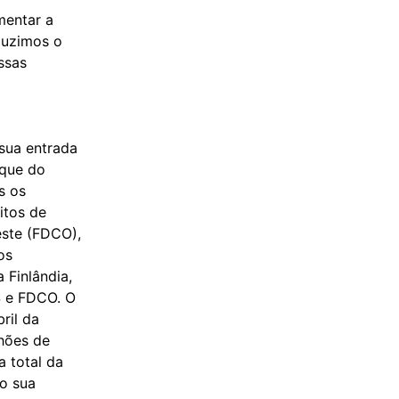
mentar a
duzimos o
ssas
 sua entrada
aque do
s os
itos de
ste (FDCO),
os
 Finlândia,
S e FDCO. O
ril da
lhões de
a total da
do sua