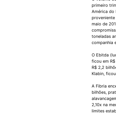
primeiro tr
América do 
proveniente
maio de 201
compromisso
toneladas an
companhia e
O Ebitda (lu
ficou em R$
R$ 2,2 bilh
Klabin, fic
A Fibria en
bilhões, pra
alavancagem,
2,10x na me
limites esta