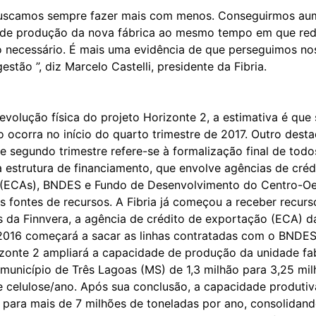
buscamos sempre fazer mais com menos. Conseguirmos au
de produção da nova fábrica ao mesmo tempo em que re
o necessário. É mais uma evidência de que perseguimos no
estão ”, diz Marcelo Castelli, presidente da Fibria.
volução física do projeto Horizonte 2, a estimativa é que
 ocorra no início do quarto trimestre de 2017. Outro dest
e segundo trimestre refere-se à formalização final de todo
 estrutura de financiamento, que envolve agências de créd
(ECAs), BNDES e Fundo de Desenvolvimento do Centro-Oe
s fontes de recursos. A Fibria já começou a receber recurs
 da Finnvera, a agência de crédito de exportação (ECA) da
2016 começará a sacar as linhas contratadas com o BNDE
izonte 2 ampliará a capacidade de produção da unidade fab
município de Três Lagoas (MS) de 1,3 milhão para 3,25 mi
e celulose/ano. Após sua conclusão, a capacidade produtiv
á para mais de 7 milhões de toneladas por ano, consolidan