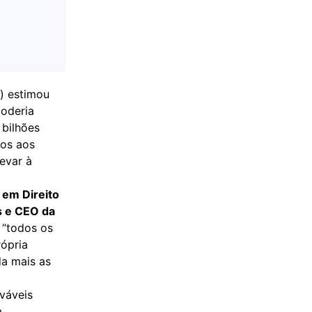
g) estimou
poderia
 bilhões
dos aos
evar à
 em Direito
s e CEO da
 “todos os
rópria
da mais as
váveis
m