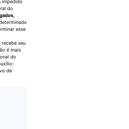
a impedido
ral do
ogados,
 determinado
erminar esse
r recebe seu
não é mais
ional do
uxílio-
ivo de