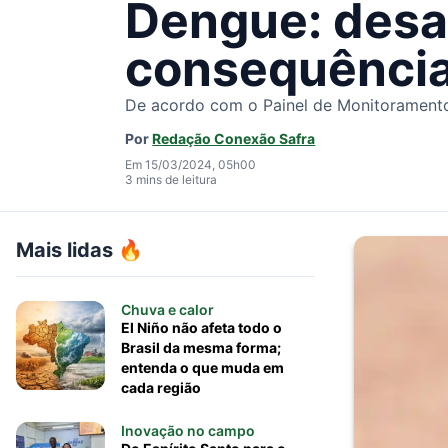
Dengue: desa
consequências
De acordo com o Painel de Monitoramento 
Por
Redação Conexão Safra
Em 15/03/2024, 05h00
3 mins de leitura
Mais lidas 🔥
Chuva e calor
El Niño não afeta todo o
Brasil da mesma forma;
entenda o que muda em
cada região
Inovação no campo