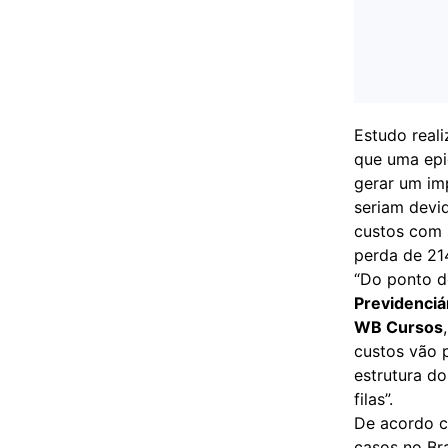
Estudo real
que uma epi
gerar um imp
seriam devi
custos com 
perda de 21
“Do ponto d
Previdenciá
WB Cursos
custos vão p
estrutura d
filas”.
De acordo c
casos no Br