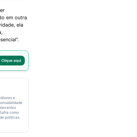
er
ndo em outra
idade, ela
,
encial”.
Clique aqui
ditores e
ponsabilidade
relevantes
 Safra como
de políticas.