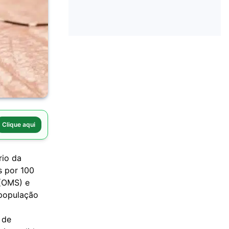
Clique aqui
rio da
s por 100
 (OMS) e
 população
 de