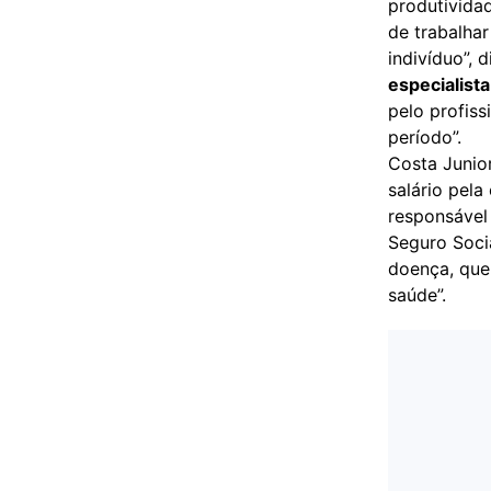
produtivida
de trabalha
indivíduo”, 
especialist
pelo profis
período”.
Costa Junior
salário pel
responsável 
Seguro Socia
doença, que
saúde”.