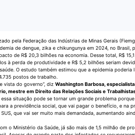
izado pela Federação das Indústrias de Minas Gerais (Fiem
demia de dengue, zika e chikungunya em 2024, no Brasil, 
acto de R$ 20,3 bilhões na economia. Desse total, R$ 15,1
dos à perda de produtividade e R$ 5,2 bilhões seriam devi
saúde. O estudo também estimou que a epidemia poderia l
4.735 postos de trabalho.
e vista do governo”, diz
Washington Barbosa, especialista
rio, mestre em Direito das Relações Sociais e Trabalhista
, essa situação pode se tornar um grande problema porque
ara a previdência social, que vai pagar o benefício, e na p
o SUS, que vai ser muito mais demandada, aumentando ain
om o Ministério da Saúde, já são mais de 1,5 milhão de pro
asil. Apesar de grande parte dos infectados se recuperare