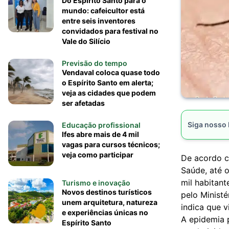
Do Espírito Santo para o
mundo: cafeicultor está
entre seis inventores
convidados para festival no
Vale do Silício
Previsão do tempo
Vendaval coloca quase todo
o Espírito Santo em alerta;
veja as cidades que podem
ser afetadas
Siga nosso
Educação profissional
Ifes abre mais de 4 mil
vagas para cursos técnicos;
veja como participar
De acordo c
Saúde, até o
mil habitan
Turismo e inovação
Novos destinos turísticos
pelo Minist
unem arquitetura, natureza
indica que 
e experiências únicas no
A epidemia 
Espírito Santo