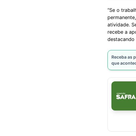
“Se o traba
permanente,
atividade. S
recebe a ap
destacando 
Receba as p
que aconte