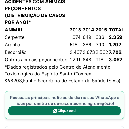
ACIDENTES COM ANIMAIS
PEÇONHENTOS
(DISTRIBUIÇÃO DE CASOS
POR ANO)*
ANIMAL
2013
2014
2015
TOTAL
Serpente
1.074
649
636
2.359
Aranha
516
386
390
1.292
Escorpião
2.467
2.673
2.562
7.702
Outros animais peçonhentos
1.291
848
918
3.057
*Dados registrados pelo Centro de Atendimento
Toxicológico do Espírito Santo (Toxcen)
&#8203,Fonte: Secretaria de Estado da Saúde (Sesa)
Receba as principais notícias do dia no seu WhatsApp e
fique por dentro do que acontece no agronegócio!
Clique aqui