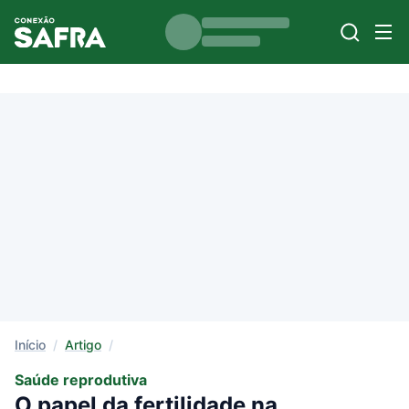
Início
/
Artigo
/
Saúde reprodutiva
O papel da fertilidade na