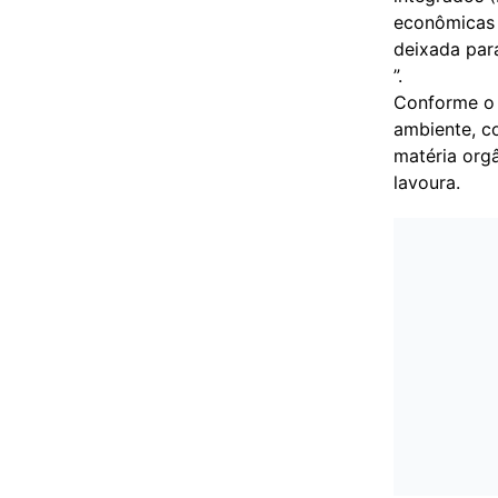
econômicas 
deixada par
”.
Conforme o 
ambiente, c
matéria orgâ
lavoura.