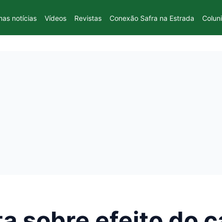
mas notícias
Vídeos
Revistas
Conexão Safra na Estrada
Colun
a sobre efeito do c