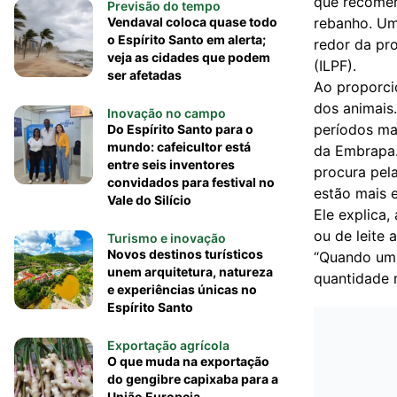
que recomen
Previsão do tempo
Vendaval coloca quase todo
rebanho. Um
o Espírito Santo em alerta;
redor da pr
veja as cidades que podem
(ILPF).
ser afetadas
Ao proporci
dos animais.
Inovação no campo
períodos mai
Do Espírito Santo para o
mundo: cafeicultor está
da Embrapa.
entre seis inventores
procura pela
convidados para festival no
estão mais e
Vale do Silício
Ele explica
ou de leite
Turismo e inovação
Novos destinos turísticos
“Quando um 
unem arquitetura, natureza
quantidade m
e experiências únicas no
Espírito Santo
Exportação agrícola
O que muda na exportação
do gengibre capixaba para a
União Europeia