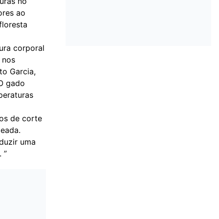
uras no
ores ao
floresta
ura corporal
e nos
to Garcia,
“O gado
peraturas
os de corte
deada.
oduzir uma
 ”