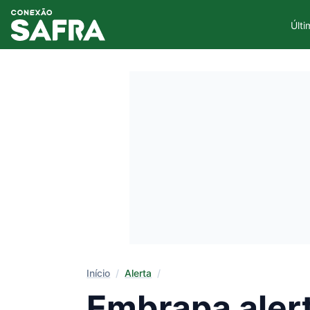
Últi
Início
/
Alerta
/
Embrapa alert