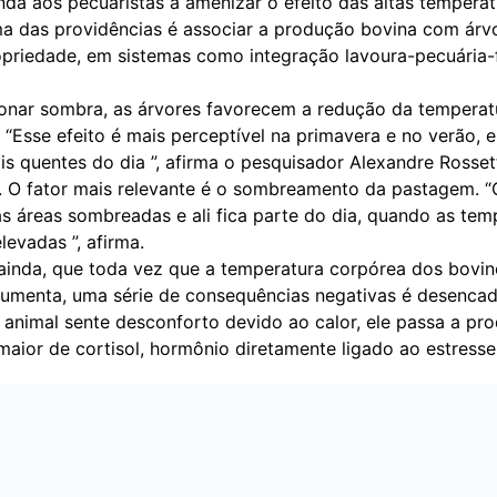
da aos pecuaristas a amenizar o efeito das altas temperat
a das providências é associar a produção bovina com árv
opriedade, em sistemas como integração lavoura-pecuária-
onar sombra, as árvores favorecem a redução da temperat
 “Esse efeito é mais perceptível na primavera e no verão, 
s quentes do dia ”, afirma o pesquisador Alexandre Rosset
 O fator mais relevante é o sombreamento da pastagem. 
s áreas sombreadas e ali fica parte do dia, quando as tem
levadas ”, afirma.
, ainda, que toda vez que a temperatura corpórea dos bovin
 aumenta, uma série de consequências negativas é desenca
animal sente desconforto devido ao calor, ele passa a pr
aior de cortisol, hormônio diretamente ligado ao estresse.