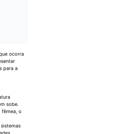
que ocorra
esentar
s para a
atura
ém sobe.
 fêmea, o
 sistemas
dades