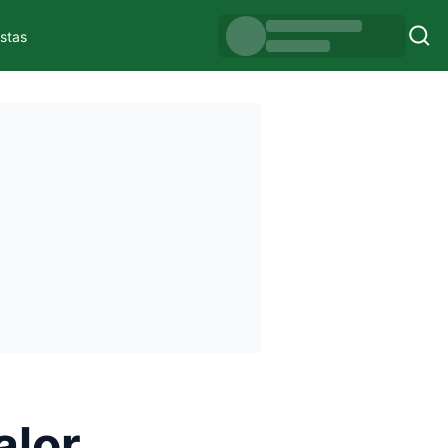
istas
alor