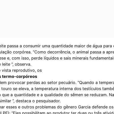
eite passa a consumir uma quantidade maior de água para 
ulação corpórea. “Como decorrência, o animal passa a apr
se e, com isso, perde líquidos e sais minerais fundamentai
leite ”, observa.
vista reprodutivo, os
es termo-corpóreos
m provocar perdas ao setor pecuário. “Quando a temper
 touro se eleva, a temperatura interna dos testículos tamb
m que a quantidade e a qualidade do sêmen se reduzam. Na
imilar ”, destaca o pesquisador.
nar esses e outros problemas do gênero Garcia defende os
ILPF): “Eles possibilitam ao produtor ter duas ou três ativi