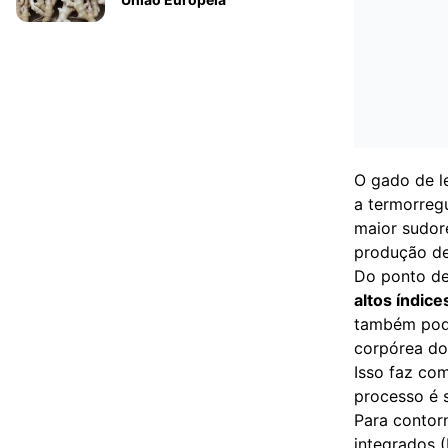
O gado de l
a termorreg
maior sudore
produção de 
Do ponto de 
altos índic
também pode
corpórea do
Isso faz co
processo é s
Para contor
integrados (