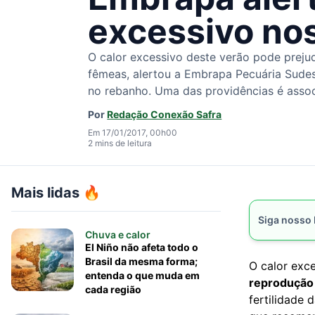
excessivo no
O calor excessivo deste verão pode prejudi
fêmeas, alertou a Embrapa Pecuária Sudes
no rebanho. Uma das providências é asso
Por
Redação Conexão Safra
Em 17/01/2017, 00h00
2 mins de leitura
Mais lidas 🔥
Siga nosso
Chuva e calor
El Niño não afeta todo o
Brasil da mesma forma;
O calor exc
entenda o que muda em
reprodução 
cada região
fertilidade 