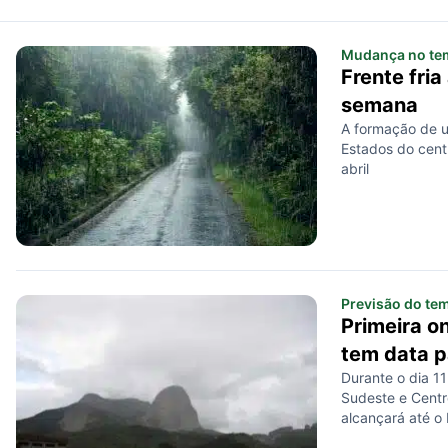
Mudança no te
Frente fria
semana
A formação de u
Estados do cent
abril
Previsão do te
Primeira o
tem data p
Durante o dia 11 
Sudeste e Centr
alcançará até o