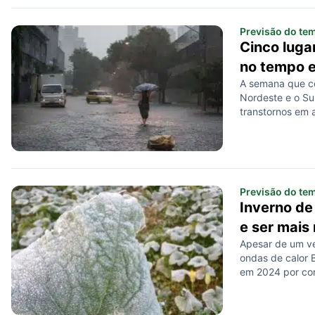
Previsão do te
Cinco lugar
no tempo 
A semana que c
Nordeste e o Sul
transtornos em 
Previsão do te
Inverno de
e ser mais 
Apesar de um ve
ondas de calor B
em 2024 por co