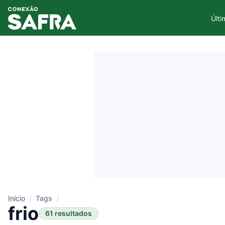
Últi
Início
/
Tags
/
frio
61 resultados