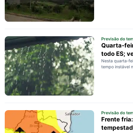
Previsão do te
Quarta-fei
todo ES; ve
Nesta quarta-fe
tempo instável n
Previsão do te
Frente fria
tempestade