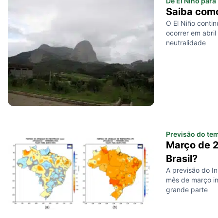
De El Niño para
Saiba como
O El Niño conti
ocorrer em abri
neutralidade
Previsão do te
Março de 2
Brasil?
A previsão do In
mês de março in
grande parte