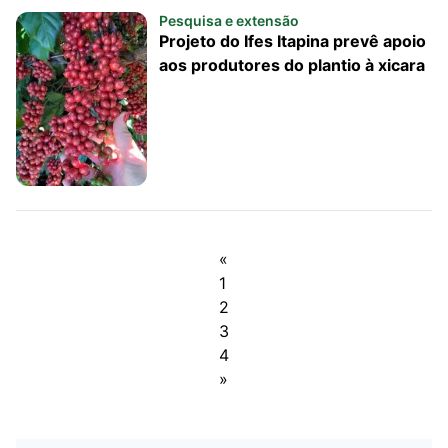
Pesquisa e extensão
Projeto do Ifes Itapina prevê apoio
aos produtores do plantio à xicara
«
1
2
3
4
»