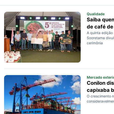
Qualidade
Saiba quem
de café d
A quinta edição
Sooretama divulg
cerimônia
Mercado exteri
Conilon di
capixaba b
O crescimento n
consideravelmen