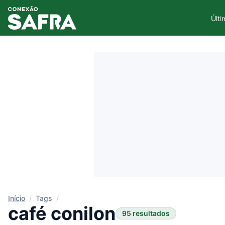
Últi
Início
/
Tags
/
café conilon
95 resultados