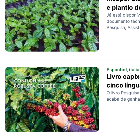
e plantio d
Já está disponív
documento técni
Pesquisa, Assist
intitulado “Pro
Técnicas de Pla
material traz i
plantio das sem
Espanhol, itali
Livro capi
cinco língu
O livro Pesquis
acaba de ganhar