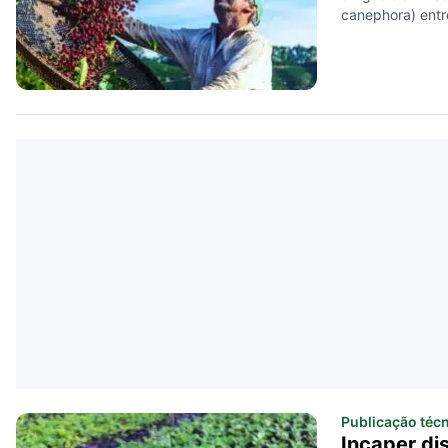
canephora) entr
Publicação téc
Incaper di