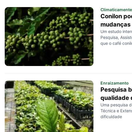
Climaticamente 
Conilon po
mudanças c
Um estudo intern
Pesquisa, Assist
que o café conil
Enraizamento
Pesquisa b
qualidade 
Uma pesquisa do
Técnica e Exten
dificuldade