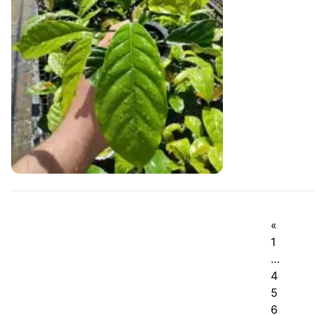
«
1
…
4
5
6