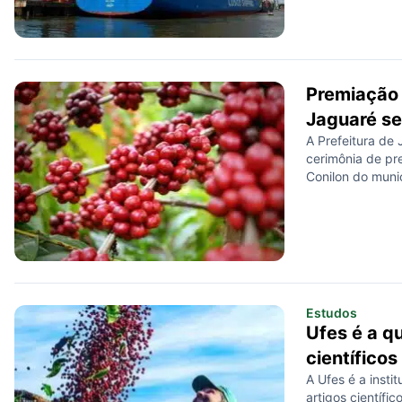
Premiação 
Jaguaré se
A Prefeitura de 
cerimônia de pr
Conilon do muni
Estudos
Ufes é a q
científico
A Ufes é a insti
artigos científi