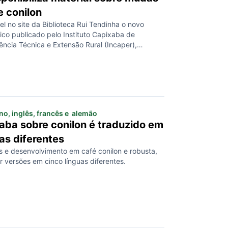
e conilon
el no site da Biblioteca Rui Tendinha o novo
co publicado pelo Instituto Capixaba de
ência Técnica e Extensão Rural (Incaper),
dução de Mudas Seminais de Café Conilon:
ntio de Condução das Mudas em Viveiro”. O
nformações técnicas sobre manejo de condução de
entes, manejo para […]
ano, inglês, francês e alemão
xaba sobre conilon é traduzido em
as diferentes
as e desenvolvimento em café conilon e robusta,
 versões em cinco línguas diferentes.