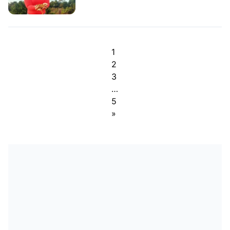
1
2
3
…
5
»