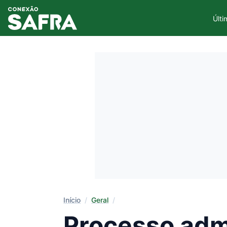
Últi
Início
/
Geral
/
Processo adm