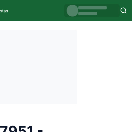
istas
7951 -