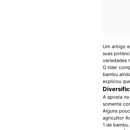
Um antigo en
suas potenci
variedades 
O líder com
bambu ainda
explicou que
Diversifi
A aposta no
somente com
Alguns pouc
agricultor 
1 de bambu