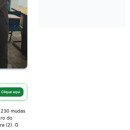
Clique aqui
s 230 mudas
tro do
ra (2). O