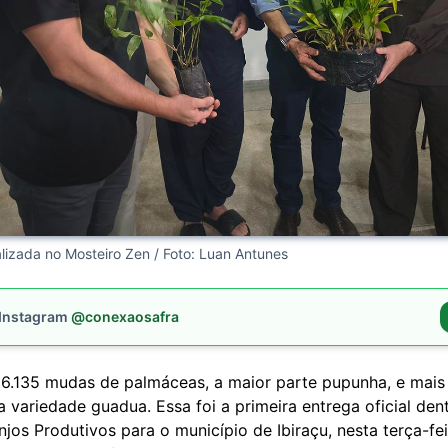
alizada no Mosteiro Zen / Foto: Luan Antunes
 Instagram
@conexaosafra
 6.135 mudas de palmáceas, a maior parte pupunha, e mai
variedade guadua. Essa foi a primeira entrega oficial den
njos Produtivos para o município de Ibiraçu, nesta terça-fei