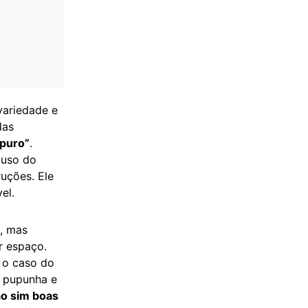
variedade e
das
 puro”
.
 uso do
ruções. Ele
el.
, mas
r espaço.
 o caso do
 pupunha e
ão sim boas