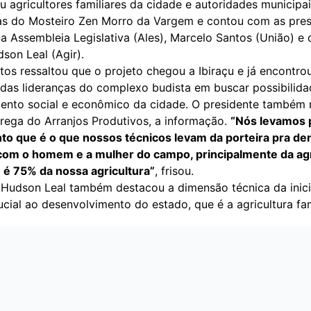
u agricultores familiares da cidade e autoridades municipa
s do Mosteiro Zen Morro da Vargem e contou com as pre
da Assembleia Legislativa (Ales), Marcelo Santos (União) e
dson Leal (Agir).
os ressaltou que o projeto chegou a Ibiraçu e já encontro
das lideranças do complexo budista em buscar possibilida
ento social e econômico da cidade. O presidente também 
trega do Arranjos Produtivos, a informação.
“Nós levamos 
o que é o que nossos técnicos levam da porteira pra den
com o homem e a mulher do campo, principalmente da agr
e é 75% da nossa agricultura”
, frisou.
Hudson Leal também destacou a dimensão técnica da inici
cial ao desenvolvimento do estado, que é a agricultura fami