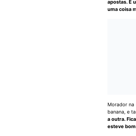
apostas. É u
uma coisa m
Morador na 
banana, e t
a outra. Fic
esteve bom 