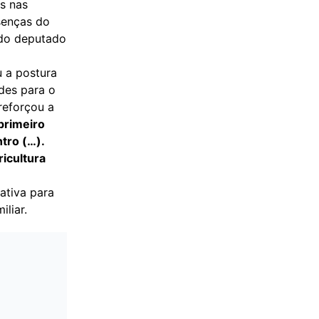
is nas
senças do
 do deputado
u a postura
des para o
reforçou a
primeiro
tro (…).
icultura
ativa para
liar.