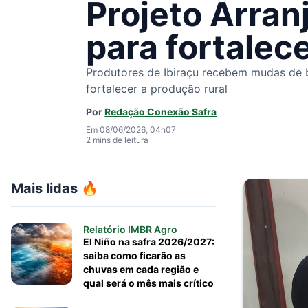
Projeto Arran
para fortalece
Produtores de Ibiraçu recebem mudas de b
fortalecer a produção rural
Por
Redação Conexão Safra
Em 08/06/2026, 04h07
2 mins de leitura
Mais lidas 🔥
Relatório IMBR Agro
El Niño na safra 2026/2027:
saiba como ficarão as
chuvas em cada região e
qual será o mês mais crítico