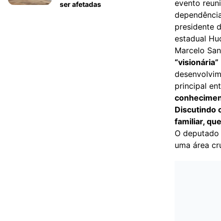
evento reuni
ser afetadas
dependência
presidente 
estadual Hu
Marcelo Sant
“visionária”
desenvolvim
principal en
conheciment
Discutindo 
familiar, qu
O deputado 
uma área cru