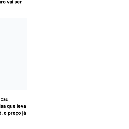
ro vai ser
acau,
isa que leva
, o preço já