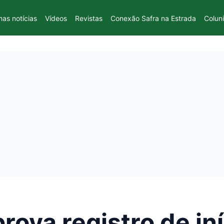
mas notícias
Vídeos
Revistas
Conexão Safra na Estrada
Colun
rova registro de in