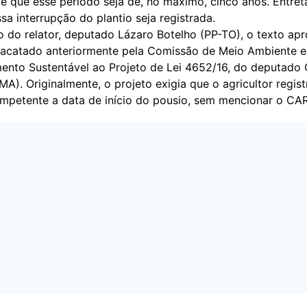
ce que esse período seja de, no máximo, cinco anos. Entret
sa interrupção do plantio seja registrada.
o do relator, deputado Lázaro Botelho (PP-TO), o texto ap
o acatado anteriormente pela Comissão de Meio Ambiente e
ento Sustentável ao Projeto de Lei
4652/16
, do deputado 
A). Originalmente, o projeto exigia que o agricultor regist
mpetente a data de início do pousio, sem mencionar o CAR