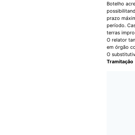
Botelho acre
possibilitan
prazo máximo
período. Cas
terras impro
O relator t
em órgão c
O substituti
Tramitação