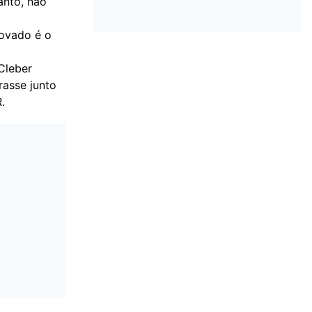
anto, não
rovado é o
Cleber
rasse junto
.