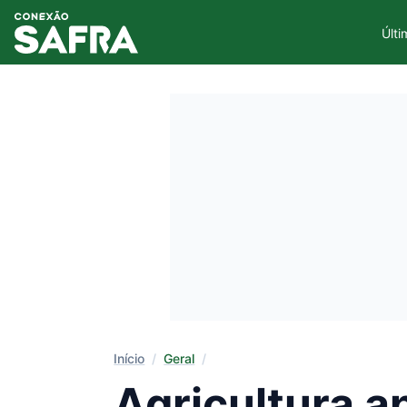
Últi
Início
/
Geral
/
Agricultura ap