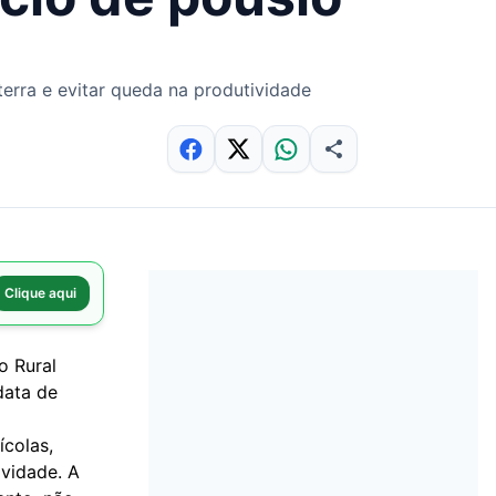
 terra e evitar queda na produtividade
Clique aqui
o Rural
data de
ícolas,
ividade. A