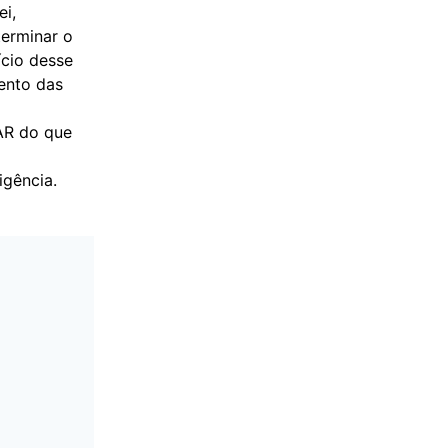
ei,
terminar o
ício desse
mento das
AR do que
xigência.