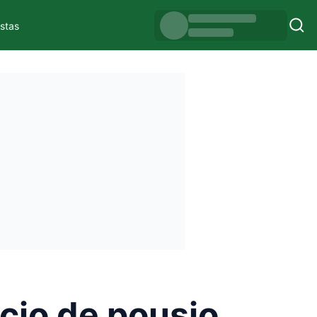
istas
ício de pousio