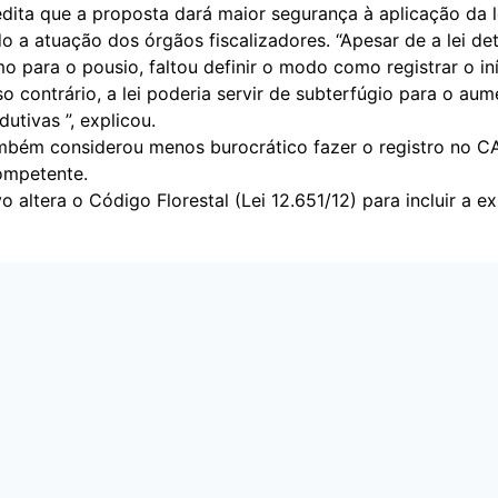
dita que a proposta dará maior segurança à aplicação da l
do a atuação dos órgãos fiscalizadores. “Apesar de a lei de
 para o pousio, faltou definir o modo como registrar o in
o contrário, a lei poderia servir de subterfúgio para o au
dutivas ”, explicou.
ambém considerou menos burocrático fazer o registro no C
ompetente.
vo altera o Código Florestal (Lei
12.651/12
) para incluir a e