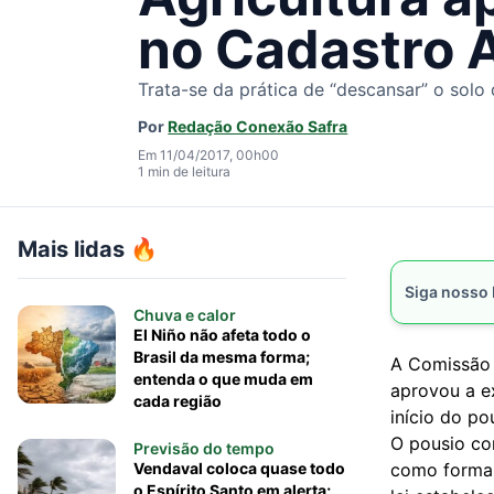
no Cadastro 
Trata-se da prática de “descansar” o solo 
Por
Redação Conexão Safra
Em 11/04/2017, 00h00
1 min de leitura
Mais lidas 🔥
Siga nosso
Chuva e calor
El Niño não afeta todo o
Brasil da mesma forma;
A Comissão 
entenda o que muda em
aprovou a ex
cada região
início do po
O pousio con
Previsão do tempo
Vendaval coloca quase todo
como forma d
o Espírito Santo em alerta;