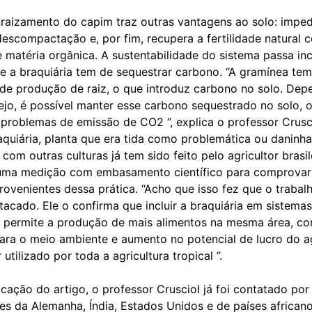
nraizamento do capim traz outras vantagens ao solo: imped
escompactação e, por fim, recupera a fertilidade natural 
matéria orgânica. A sustentabilidade do sistema passa inc
ue a braquiária tem de sequestrar carbono. “A gramínea te
de produção de raiz, o que introduz carbono no solo. De
ejo, é possível manter esse carbono sequestrado no solo, 
 problemas de emissão de CO2 ”, explica o professor Crusci
quiária, planta que era tida como problemática ou daninha
com outras culturas já tem sido feito pelo agricultor brasil
 uma medição com embasamento científico para comprovar
rovenientes dessa prática. “Acho que isso fez que o trabal
tacado. Ele o confirma que incluir a braquiária em sistemas
 permite a produção de mais alimentos na mesma área, c
ara o meio ambiente e aumento no potencial de lucro do ag
utilizado por toda a agricultura tropical ”.
cação do artigo, o professor Crusciol já foi contatado por
s da Alemanha, Índia, Estados Unidos e de países africano