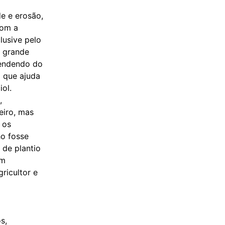
e e erosão,
com a
lusive pelo
m grande
pendendo do
o que ajuda
ol.
,
eiro, mas
 os
ho fosse
 de plantio
om
ricultor e
s,