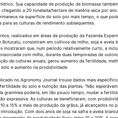
 hídrico. Sua capacidade de produção de biomassa também
a, chegando a 20 tonelada/hectare de matéria seca por ano.
ermanece na superfície do solo por mais tempo, o que pod
s para as culturas de rendimento subsequentes.
ntos, realizados em áreas de produção da Fazenda Experi
Botucatu, consistiram em cultivos de milho, soja e aveia 
os mostraram que, num período relativamente curto, a incl
consorciada com milho, durante duas temporadas de outono
ão de culturas anuais, gerou aumento da fertilidade, melh
o solo e aumento na produtividade.
blicado no Agronomy Journal trouxe dados mais específico
fertilidade do solo e nutrição das plantas. “Não esperáva
da gramínea poderia, em tão pouco tempo, mudar a fertilid
tão expressiva. As culturas se beneficiaram, com produtivi
 10 a 15% a mais de produção da grãos, já alcançados no p
 introdução. Com dois anos de soja na safra e aveia branc
o incremento de produtividade ficou entre 10 e 20%. A pro