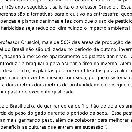
 três anos seguidos ”, salienta o professor Crusciol. “Essa
perenes são alternativas para o cultivo na entressafra, que
doenças e plantas daninhas e faz com que o uso de pestici
 herbicidas seja reduzido, diminuindo o impacto ambiental ”
rofessor Crusciol, mais de 50% das áreas de produção de
al do Brasil não são utilizadas no período de outono, inver
a, ficando à mercê do aparecimento de plantas daninhas. 
introduzir a braquiária para ocupar a área no inverno. Alé
o descoberto, as plantas podem ser utilizadas para a alim
s permanecem verdes mesmo com seca, porque o sistema ra
 a dois metros dois metros de profundidade e consegue c
um pasto de excelente qualidade.
e o Brasil deixa de ganhar cerca de 1 bilhão de dólares an
rda de peso do gado durante o período da seca. “Essa pa
 animais ganhando peso, além de colaborar para melhorar a 
beneficia as culturas que entram em sucessão ”.