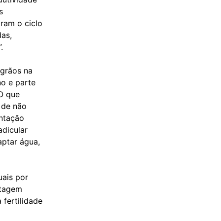
s
bram o ciclo
das,
.
 grãos na
no e parte
“O que
m de não
entação
dicular
aptar água,
uais por
stagem
fertilidade