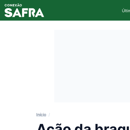
Últi
Início
/
Ação da braqu