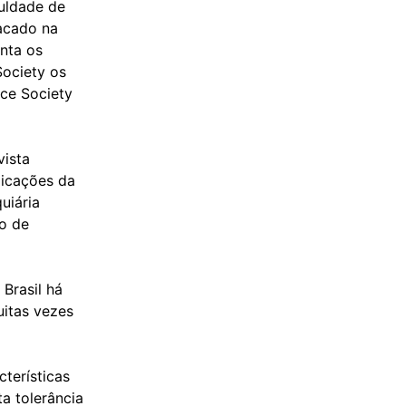
uldade de
acado na
enta os
Society os
ce Society
vista
icações da
uiária
to de
 Brasil há
uitas vezes
terísticas
ta tolerância