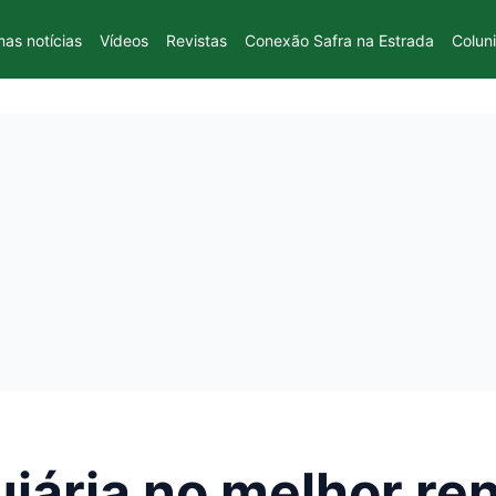
mas notícias
Vídeos
Revistas
Conexão Safra na Estrada
Colun
iária no melhor re