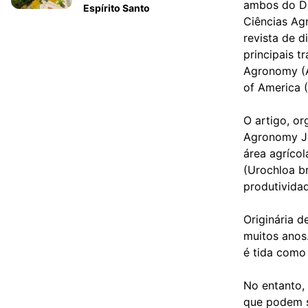
ambos do De
Espírito Santo
Ciências Ag
revista de d
principais t
Agronomy (A
of America 
O artigo, o
Agronomy Jo
área agrícol
(Urochloa br
produtivida
Originária d
muitos anos.
é tida como
No entanto,
que podem se