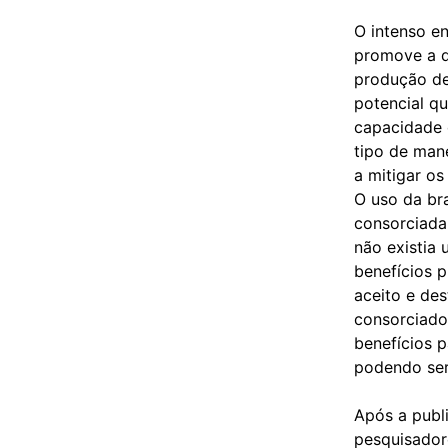
O intenso e
promove a d
produção de 
potencial q
capacidade 
tipo de man
a mitigar os
O uso da bra
consorciada 
não existia
benefícios p
aceito e des
consorciado
benefícios p
podendo ser 
Após a publi
pesquisadore