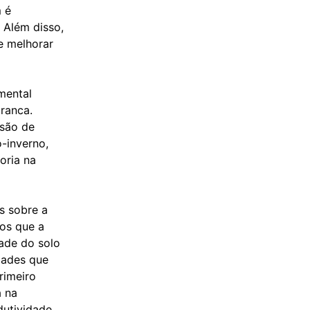
 é
 Além disso,
e melhorar
mental
branca.
usão de
-inverno,
oria na
s sobre a
mos que a
ade do solo
dades que
rimeiro
a na
dutividade