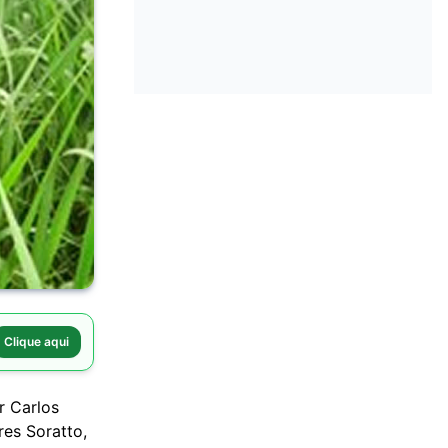
Clique aqui
r Carlos
es Soratto,