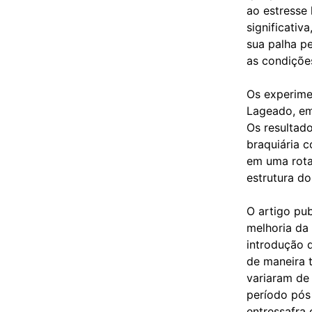
ao estresse
significativ
sua palha p
as condiçõe
Os experime
Lageado, em 
Os resultad
braquiária 
em uma rotaç
estrutura d
O artigo pu
melhoria da 
introdução 
de maneira 
variaram de
período pós
entressafra 