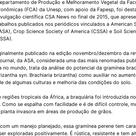
partamento de Produção e Melhoramento Vegetal da Fac
ronômicas (FCA) da Unesp, com apoio da Fapesp, foi dest
ivulgação científica CSA News no final de 2015, que apres
rabalhos publicados nos periódicos vinculados a American 
SA), Crop Science Society of America (CSSA) e Soil Scien
(SSA).
rginalmente publicado na edição novembro/dezembro da re
urnal, da ASA, considerada uma das mais renomadas publ
a no mundo, trata da análise do potencial da gramínea braq
izantha syn. Brachiaria brizantha) como auxiliar no aumen
de de algumas culturas e melhoria das condições do solo.
e regiões tropicais da África, a braquiária foi introduzida no
 Como se espalha com facilidade e é de difícil controle, m
 planta invasora em áreas de produção de grãos.
 com um manejo planejado, essa gramínea perene tem carac
r exploradas positivamente. É rústica, resistente e tem al