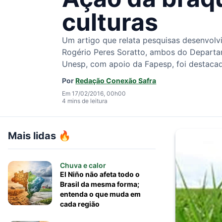
culturas
Um artigo que relata pesquisas desenvolv
Rogério Peres Soratto, ambos do Depart
Unesp, com apoio da Fapesp, foi destacado
Por
Redação Conexão Safra
Em 17/02/2016, 00h00
4 mins de leitura
Mais lidas 🔥
Chuva e calor
El Niño não afeta todo o
Brasil da mesma forma;
entenda o que muda em
cada região