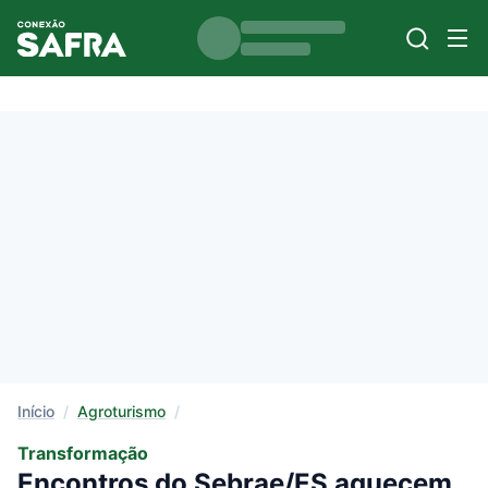
Início
/
Agroturismo
/
Transformação
Encontros do Sebrae/ES aquecem