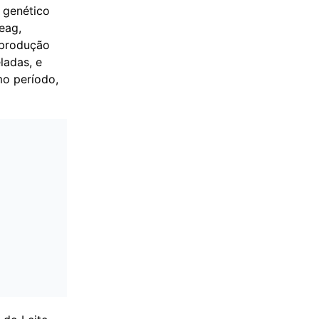
 genético
eag,
 produção
ladas, e
o período,