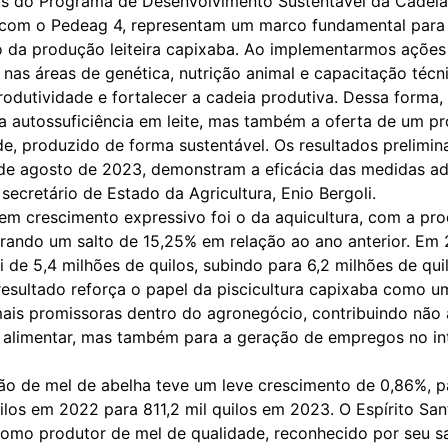
ivas do Programa de Desenvolvimento Sustentável da Cadeia
 com o Pedeag 4, representam um marco fundamental para
ão da produção leiteira capixaba. Ao implementarmos ações
 nas áreas de genética, nutrição animal e capacitação técn
rodutividade e fortalecer a cadeia produtiva. Dessa forma
a autossuficiência em leite, mas também a oferta de um p
de, produzido de forma sustentável. Os resultados prelimin
de agosto de 2023, demonstram a eficácia das medidas ad
ecretário de Estado da Agricultura, Enio Bergoli.
 em crescimento expressivo foi o da aquicultura, com a pr
strando um salto de 15,25% em relação ao ano anterior. Em 
 de 5,4 milhões de quilos, subindo para 6,2 milhões de qu
resultado reforça o papel da piscicultura capixaba como u
mais promissoras dentro do agronegócio, contribuindo não
 alimentar, mas também para a geração de empregos no int
ão de mel de abelha teve um leve crescimento de 0,86%, 
ilos em 2022 para 811,2 mil quilos em 2023. O Espírito Sa
omo produtor de mel de qualidade, reconhecido por seu s