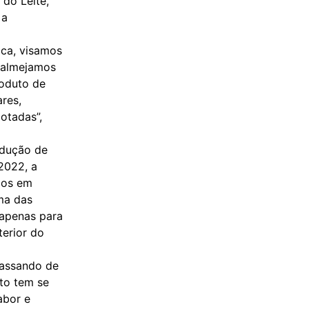
 do Leite,
 a
ica, visamos
, almejamos
roduto de
ares,
otadas”,
odução de
2022, a
ilos em
ma das
 apenas para
erior do
passando de
nto tem se
abor e