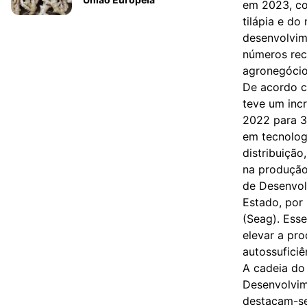
em 2023, co
tilápia e do
desenvolvim
números rec
agronegócio
De acordo c
teve um inc
2022 para 3
em tecnolog
distribuiçã
na produção
de Desenvol
Estado, por 
(Seag). Ess
elevar a pro
autossuficiê
A cadeia do 
Desenvolvime
destacam-se