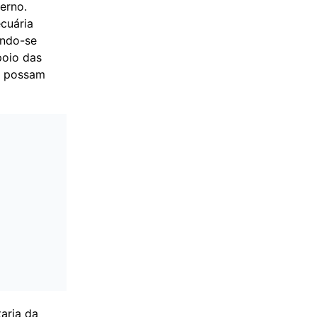
erno.
cuária
ando-se
poio das
es possam
aria da