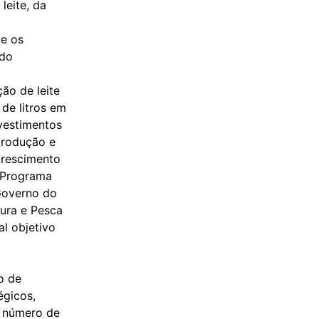
leite, da
 e os
 do
ão de leite
de litros em
nvestimentos
produção e
crescimento
o Programa
Governo do
tura e Pesca
l objetivo
o de
égicos,
o número de