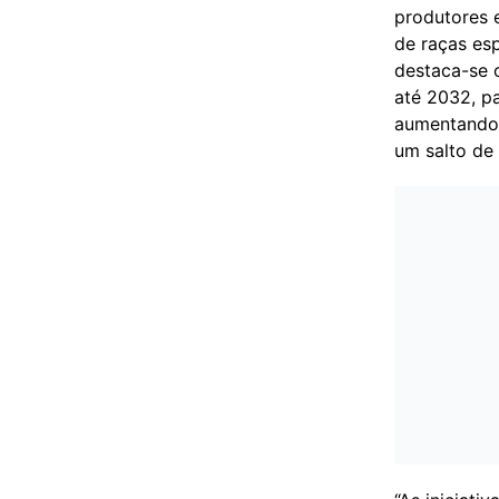
produtores 
de raças esp
destaca-se 
até 2032, p
aumentando 
um salto de