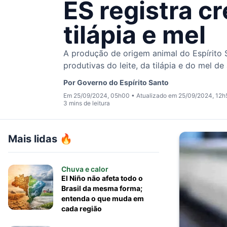
ES registra c
tilápia e mel
A produção de origem animal do Espírito 
produtivas do leite, da tilápia e do mel de
Por
Governo do Espírito Santo
Em 25/09/2024, 05h00
•
Atualizado em 25/09/2024, 12h
3 mins de leitura
Mais lidas 🔥
Chuva e calor
El Niño não afeta todo o
Brasil da mesma forma;
entenda o que muda em
cada região