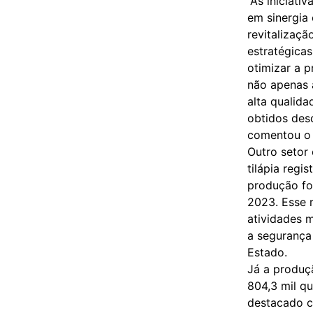
“As iniciat
em sinergia
revitalizaç
estratégicas
otimizar a p
não apenas 
alta qualida
obtidos des
comentou o s
Outro setor
tilápia regi
produção foi
2023. Esse 
atividades 
a segurança
Estado.
Já a produç
804,3 mil qu
destacado c