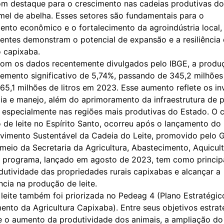
m destaque para o crescimento nas cadeias produtivas do 
 mel de abelha. Esses setores são fundamentais para o
ento econômico e o fortalecimento da agroindústria local,
entes demonstram o potencial de expansão e a resiliência
 capixaba.
om os dados recentemente divulgados pelo IBGE, a produç
remento significativo de 5,74%, passando de 345,2 milhões 
65,1 milhões de litros em 2023. Esse aumento reflete os i
ia e manejo, além do aprimoramento da infraestrutura de 
o, especialmente nas regiões mais produtivas do Estado. O 
 de leite no Espírito Santo, ocorreu após o lançamento d
vimento Sustentável da Cadeia do Leite, promovido pelo 
meio da Secretaria da Agricultura, Abastecimento, Aquicul
e programa, lançado em agosto de 2023, tem como principa
dutividade das propriedades rurais capixabas e alcançar a
ncia na produção de leite.
leite também foi priorizada no Pedeag 4 (Plano Estratégic
nto da Agricultura Capixaba). Entre seus objetivos estrat
 o aumento da produtividade dos animais, a ampliação d