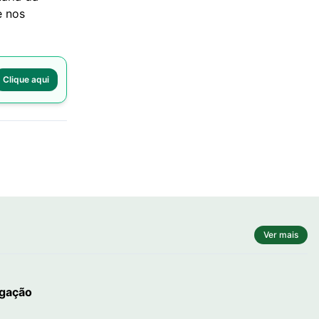
e nos
Clique aqui
Ver mais
igação