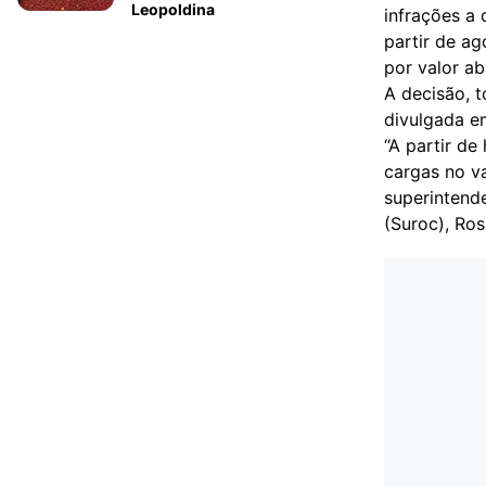
Leopoldina
infrações a 
partir de a
por valor a
A decisão, t
divulgada e
“A partir d
cargas no va
superintend
(Suroc), Ros