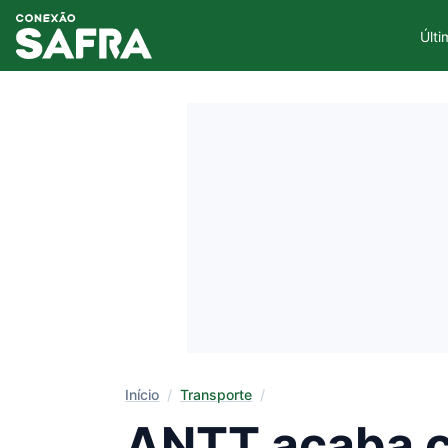
Últi
Início
/
Transporte
/
ANTT acaba c