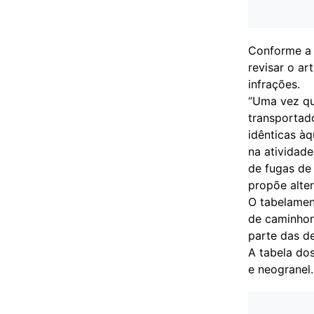
Conforme a A
revisar o ar
infrações.
“Uma vez qu
transportad
idênticas à
na atividade
de fugas de 
propõe alte
O tabelament
de caminhon
parte das d
A tabela dos
e neogranel.