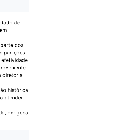
sidade de
uem
 parte dos
as punições
 efetividade
proveniente
 diretoria
ão histórica
vo atender
ada, perigosa