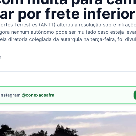
r por frete inferior
rtes Terrestres (ANTT) alterou a resolução sobre infraçõe
 agora nenhum autônomo pode ser multado caso esteja leva
a diretoria colegiada da autarquia na terça-feira, foi divu
4
 Instagram
@conexaosafra