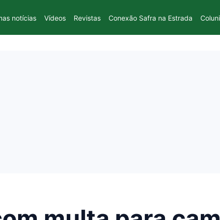
mas notícias
Vídeos
Revistas
Conexão Safra na Estrada
Colun
om multa para cam