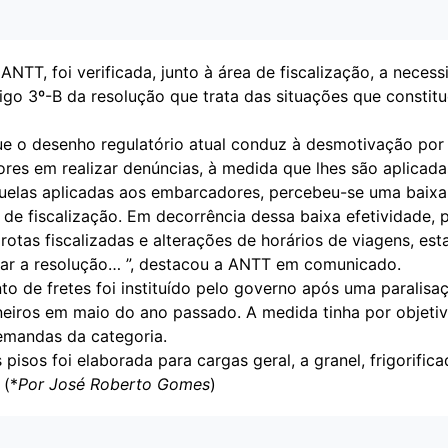
NTT, foi verificada, junto à área de fiscalização, a neces
tigo 3º-B da resolução que trata das situações que constit
e o desenho regulatório atual conduz à desmotivação por
ores em realizar denúncias, à medida que lhes são aplicad
quelas aplicadas aos embarcadores, percebeu-se uma baixa
 de fiscalização. Em decorrência dessa baixa efetividade, 
rotas fiscalizadas e alterações de horários de viagens, esta
rar a resolução… ”, destacou a ANTT em comunicado.
o de fretes foi instituído pelo governo após uma paralisaç
eiros em maio do ano passado. A medida tinha por objeti
emandas da categoria.
 pisos foi elaborada para cargas geral, a granel, frigorific
 (*
Por José Roberto Gomes
)