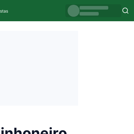
istas
inhoneiro