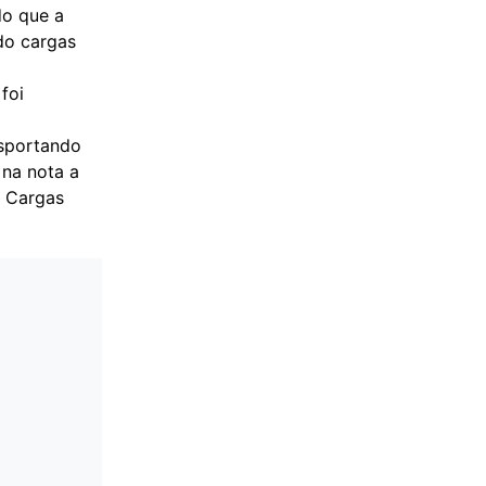
do que a
do cargas
foi
nsportando
 na nota a
e Cargas