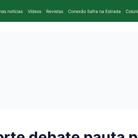
mas notícias
Vídeos
Revistas
Conexão Safra na Estrada
Colun
te debate pauta pr