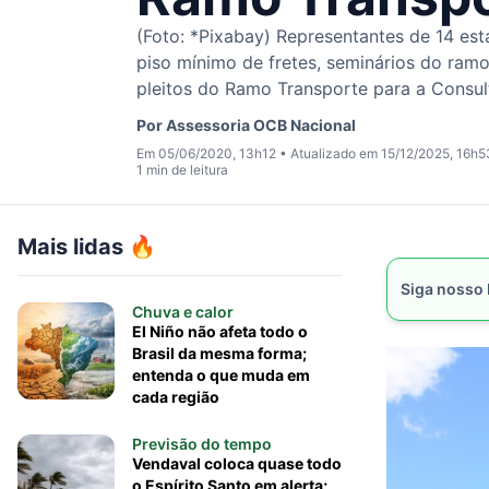
(Foto: *Pixabay) Representantes de 14 es
piso mínimo de fretes, seminários do ramo
pleitos do Ramo Transporte para a Consult
Por
Assessoria OCB Nacional
Em 05/06/2020, 13h12
•
Atualizado em 15/12/2025, 16h5
1 min de leitura
Mais lidas 🔥
Siga nosso
Chuva e calor
El Niño não afeta todo o
Brasil da mesma forma;
entenda o que muda em
cada região
Previsão do tempo
Vendaval coloca quase todo
o Espírito Santo em alerta;