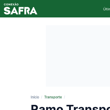
Últi
Início
/
Transporte
/
Ramo Transpor