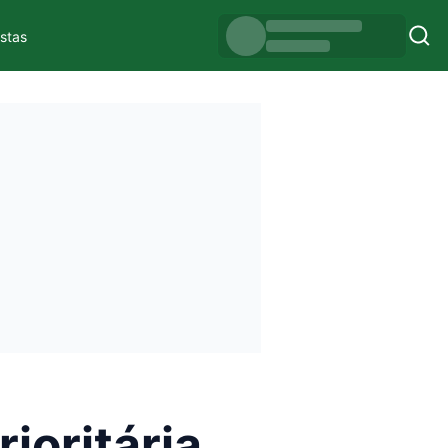
istas
ioritária