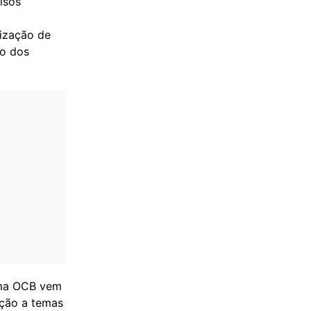
isos
lização de
ão dos
ema OCB vem
ação a temas