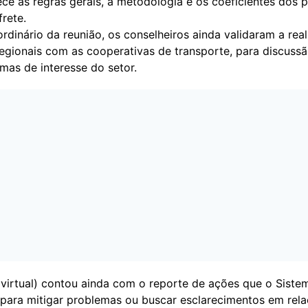
ce as regras gerais, a metodologia e os coeficientes dos p
rete.
dinário da reunião, os conselheiros ainda validaram a rea
regionais com as cooperativas de transporte, para discuss
emas de interesse do setor.
(virtual) contou ainda com o reporte de ações que o Sist
para mitigar problemas ou buscar esclarecimentos em rel