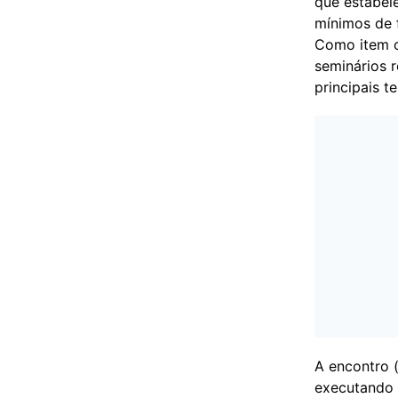
que estabele
mínimos de f
Como item or
seminários 
principais t
A encontro 
executando 