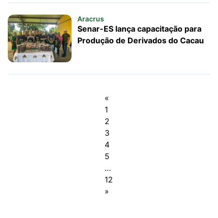
Aracrus
Senar-ES lança capacitação para
Produção de Derivados do Cacau
«
1
2
3
4
5
…
12
»