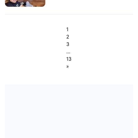
1
2
3
…
13
»