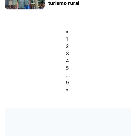
turismo rural
«
1
2
3
4
5
…
9
»