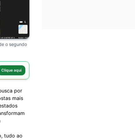
ide o segundo
Clique aqui
busca por
ostas mais
 estados
ransformam
m
ro, tudo ao