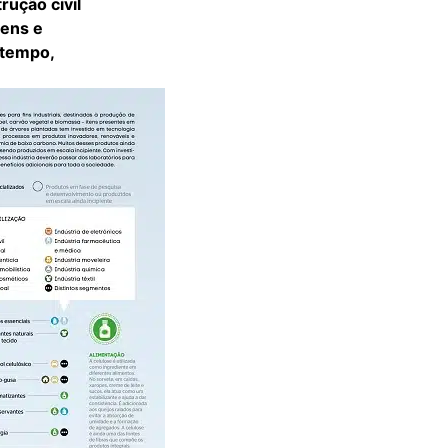
rução civil
gens e
 tempo,