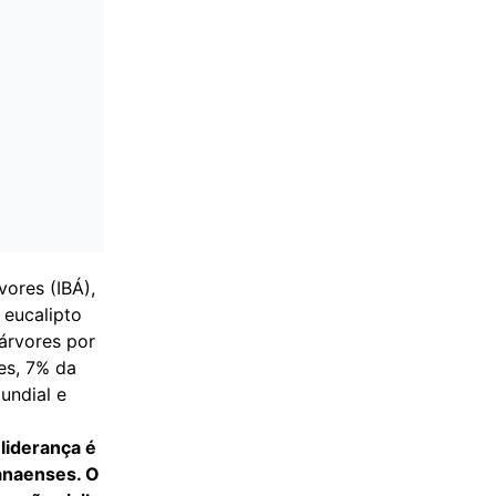
vores (IBÁ),
 eucalipto
árvores por
es, 7% da
undial e
 liderança é
ranaenses. O