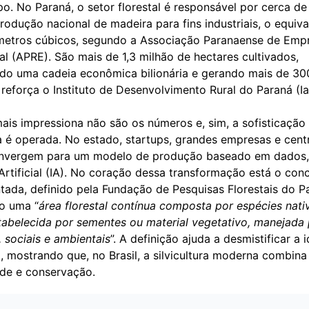
. No Paraná, o setor florestal é responsável por cerca d
odução nacional de madeira para fins industriais, o equiva
metros cúbicos, segundo a Associação Paranaense de Emp
al (APRE). São mais de 1,3 milhão de hectares cultivados,
o uma cadeia econômica bilionária e gerando mais de 300
 reforça o Instituto de Desenvolvimento Rural do Paraná (I
ais impressiona não são os números e, sim, a sofisticaçã
a é operada. No estado, startups, grandes empresas e cent
nvergem para um modelo de produção baseado em dados,
 Artificial (IA). No coração dessa transformação está o con
ntada, definido pela Fundação de Pesquisas Florestais do P
o uma “
área florestal contínua composta por espécies nati
tabelecida por sementes ou material vegetativo, manejada 
 sociais e ambientais
”. A definição ajuda a desmistificar a 
 mostrando que, no Brasil, a silvicultura moderna combina
ade e conservação.