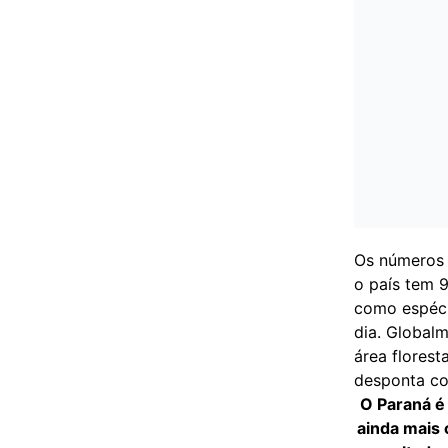
Os números r
o país tem 9
como espéci
dia. Global
área florest
desponta co
O Paraná é 
ainda mais 