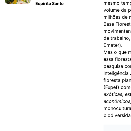
mesmo tempo
Espírito Santo
volume da pr
milhões de 
Base Florest
movimentand
de trabalho,
Emater).
Mas o que m
essa florest
pesquisa co
Inteligência
floresta pla
(Fupef) com
exóticas, es
econômicos,
monocultura,
biodiversid