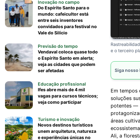
Inovação no campo
Do Espírito Santo para o
mundo: cafeicultor está
entre seis inventores
convidados para festival no
Vale do Silício
Rastreabilida
Previsão do tempo
e o terceiro p
Vendaval coloca quase todo
o Espírito Santo em alerta;
veja as cidades que podem
Siga nosso
ser afetadas
Educação profissional
Ifes abre mais de 4 mil
Em tempos d
vagas para cursos técnicos;
soluções su
veja como participar
potentes — e
protagoniza
Turismo e inovação
áreas cultiv
Novos destinos turísticos
ecossistema
unem arquitetura, natureza
Ali, a flores
e experiências únicas no