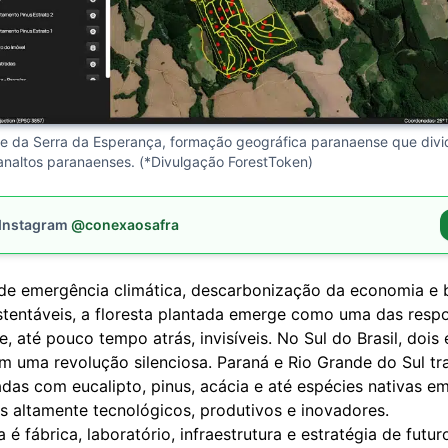
de da Serra da Esperança, formação geográfica paranaense que div
lanaltos paranaenses. (*Divulgação ForestToken)
 Instagram
@conexaosafra
e emergência climática, descarbonização da economia e 
stentáveis, a floresta plantada emerge como uma das resp
, até pouco tempo atrás, invisíveis. No Sul do Brasil, dois
m uma revolução silenciosa. Paraná e Rio Grande do Sul t
adas com eucalipto, pinus, acácia e até espécies nativas e
s altamente tecnológicos, produtivos e inovadores.
ta é fábrica, laboratório, infraestrutura e estratégia de futu