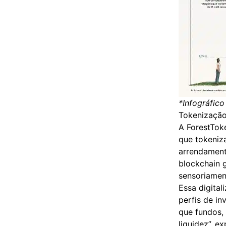
*Infográfico
Tokenizaçã
A ForestToke
que tokeniza
arrendament
blockchain g
sensoriamen
Essa digital
perfis de in
que fundos,
liquidez”, 