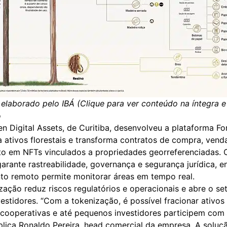
 elaborado pelo IBÁ (
Clique para ver conteúdo na íntegra e
o
n Digital Assets, de Curitiba, desenvolveu a plataforma Fo
 ativos florestais e transforma contratos de compra, vend
o em NFTs vinculados a propriedades georreferenciadas. 
arante rastreabilidade, governança e segurança jurídica, 
to remoto permite monitorar áreas em tempo real.
ização reduz riscos regulatórios e operacionais e abre o se
vestidores. “Com a tokenização, é possível fracionar ativos 
 cooperativas e até pequenos investidores participem com
explica Ronaldo Pereira, head comercial da empresa. A sol