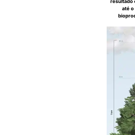
resultado 
até o
biopro