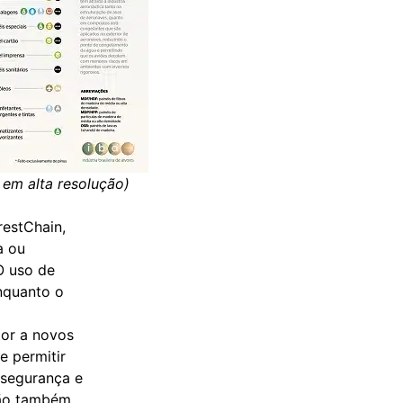
 em alta resolução
)
restChain,
a ou
O uso de
enquanto o
tor a novos
e permitir
 segurança e
ução também