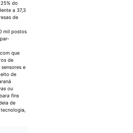
e 25% do
lente a 37,3
resas de
 mil postos
apar-
o com que
ros de
 sensores e
ceito de
araná
vas ou
para fins
ideia de
 tecnologia,