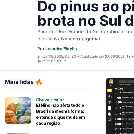
Do pinus ao p
brota no Sul d
Paraná e Rio Grande do Sul combinam tecn
e desenvolvimento regional
Por
Leandro Fidelis
Em 26/09/2025, 05h33
•
Atualizado em 27/09/2025, 13h
14 mins de leitura
Mais lidas 🔥
Chuva e calor
El Niño não afeta todo o
Brasil da mesma forma;
entenda o que muda em
cada região