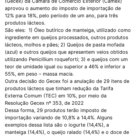
(Gecex) da Câmara de Comércio Exterior (Camex)
aprovou
o aumento do imposto de importação de
12% para 18%, pelo período de um ano, para três
produtos lácteos.
São eles: 1) Óleo butírico de manteiga, utilizado como
ingrediente em queijos processados, outros produtos
lácteos, molhos e pães; 2) Queijos de pasta mofada
(azul) e outros queijos que apresentem veios obtidos
utilizando Penicillium roqueforti; 3) e queijos com um
teor de umidade igual ou superior a 46% e inferior a
55%, em peso – massa macia.
Outra decisão do Gecex
foi a anulação de 29 itens de
produtos lácteos que tinham redução da Tarifa
Externa Comum (TEC) em 10%, por meio da
Resolução Gecex nº 353, de 2022
Dessa forma, 29 produtos terão imposto de
importação variando de 10,8% a 14,4%. Alguns
exemplos dessa lista são o iogurte (14,4%), a
manteiga (14,4%), o queijo ralado (14,4%) e o doce de