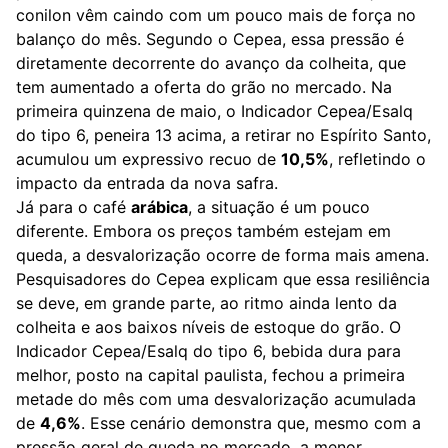
conilon vêm caindo com um pouco mais de força no
balanço do mês. Segundo o Cepea, essa pressão é
diretamente decorrente do avanço da colheita, que
tem aumentado a oferta do grão no mercado. Na
primeira quinzena de maio, o Indicador Cepea/Esalq
do tipo 6, peneira 13 acima, a retirar no Espírito Santo,
acumulou um expressivo recuo de
10,5%
, refletindo o
impacto da entrada da nova safra.
Já para o café
arábica
, a situação é um pouco
diferente. Embora os preços também estejam em
queda, a desvalorização ocorre de forma mais amena.
Pesquisadores do Cepea explicam que essa resiliência
se deve, em grande parte, ao ritmo ainda lento da
colheita e aos baixos níveis de estoque do grão. O
Indicador Cepea/Esalq do tipo 6, bebida dura para
melhor, posto na capital paulista, fechou a primeira
metade do mês com uma desvalorização acumulada
de
4,6%
. Esse cenário demonstra que, mesmo com a
pressão geral de queda no mercado, a menor