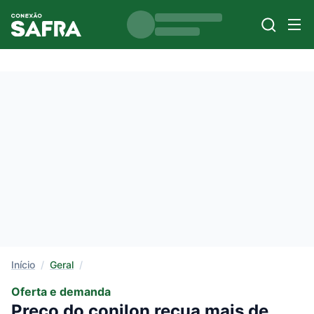
Início
/
Geral
/
Oferta e demanda
Preço do conilon recua mais de