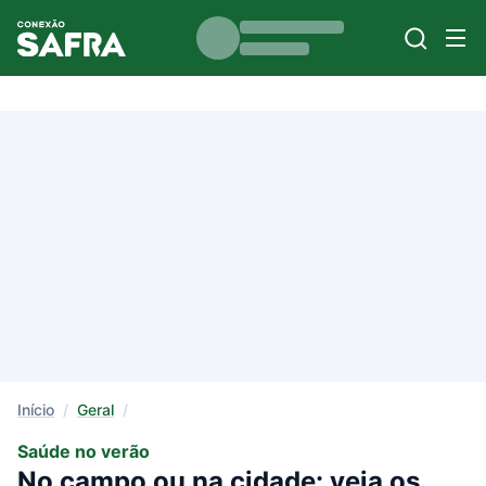
Início
/
Geral
/
Saúde no verão
No campo ou na cidade: veja os