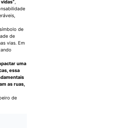
 vidas”
,
onsabilidade
ráveis,
 símbolo de
dade de
as vias. Em
izando
impactar uma
cas, essa
undamentais
am as ruas,
oeiro de