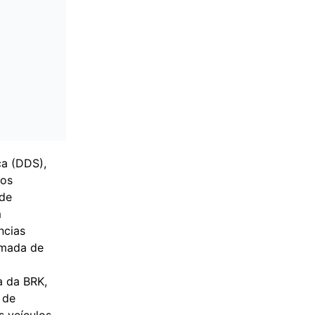
ça (DDS),
tos
 de
m
ncias
omada de
a da BRK,
 de