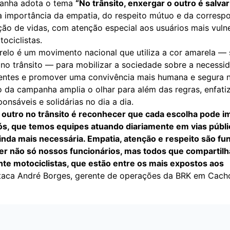
panha adota o tema
“No trânsito, enxergar o outro é salvar
a importância da empatia, do respeito mútuo e da corresp
ão de vidas, com atenção especial aos usuários mais vulne
ociclistas.
elo é um movimento nacional que utiliza a cor amarela —
 no trânsito — para mobilizar a sociedade sobre a necessi
dentes e promover uma convivência mais humana e segura n
o da campanha amplia o olhar para além das regras, enfat
ponsáveis e solidárias no dia a dia.
 outro no trânsito é reconhecer que cada escolha pode 
nós, que temos equipes atuando diariamente em vias públi
ainda mais necessária. Empatia, atenção e respeito são f
er não só nossos funcionários, mas todos que compartilh
te motociclistas, que estão entre os mais expostos aos
aca André Borges, gerente de operações da BRK em Cach