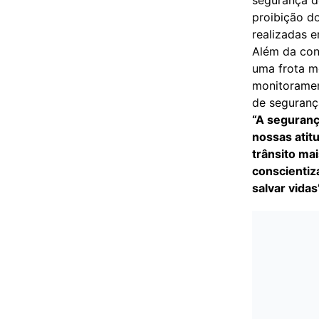
segurança do
proibição do
realizadas e
Além da con
uma frota m
monitoramen
de seguranç
“A seguranç
nossas atit
trânsito m
conscientiz
salvar vidas