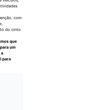
 veículos,
atividades
venção, com
e,
to do cinto
demos que
 para um
 a
l para