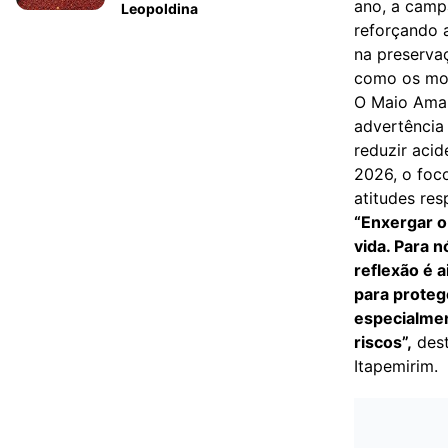
ano, a cam
Leopoldina
reforçando 
na preservaç
como os mot
O Maio Amar
advertência
reduzir aci
2026, o foc
atitudes res
“Enxergar o
vida. Para 
reflexão é 
para proteg
especialmen
riscos”,
dest
Itapemirim.