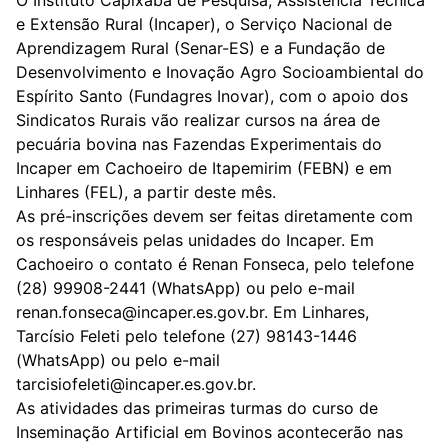
O Instituto Capixaba de Pesquisa, Assistência Técnica
e Extensão Rural (Incaper), o Serviço Nacional de
Aprendizagem Rural (Senar-ES) e a Fundação de
Desenvolvimento e Inovação Agro Socioambiental do
Espírito Santo (Fundagres Inovar), com o apoio dos
Sindicatos Rurais vão realizar cursos na área de
pecuária bovina nas Fazendas Experimentais do
Incaper em Cachoeiro de Itapemirim (FEBN) e em
Linhares (FEL), a partir deste mês.
As pré-inscrições devem ser feitas diretamente com
os responsáveis pelas unidades do Incaper. Em
Cachoeiro o contato é Renan Fonseca, pelo telefone
(28) 99908-2441 (WhatsApp) ou pelo e-mail
renan.fonseca@incaper.es.gov.br. Em Linhares,
Tarcísio Feleti pelo telefone (27) 98143-1446
(WhatsApp) ou pelo e-mail
tarcisiofeleti@incaper.es.gov.br.
As atividades das primeiras turmas do curso de
Inseminação Artificial em Bovinos acontecerão nas