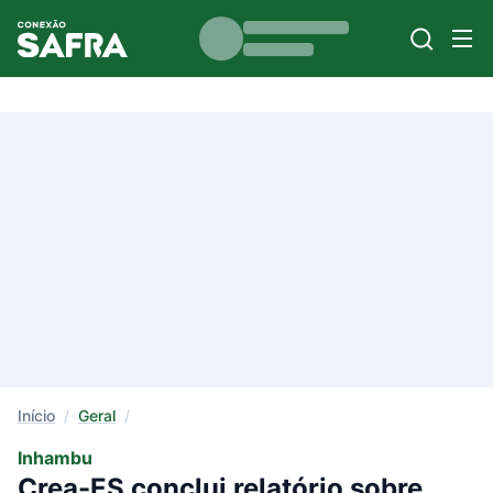
Início
/
Geral
/
Inhambu
Crea-ES conclui relatório sobre