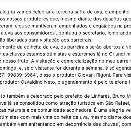
alegria vamos celebrar a terceira safra de uva, o empenho 
os nossos produtores que, mesmo diante dos desafios que
xeram, eles se mantiveram empenhados e engajados na pro
r a uva aos consumidores”, pontuou o secretário, lembrand
ão liberadas para visitação aos parreirais.
mento da colheita da uva, os parreirais serão abertos à vi
as chuvas estamos otimistas e estaremos lá no Oriundi m
 nosso fruto. A visitação e comercialização no meu parreir
mingo, e, se o visitante for durante a semana, é só agend
7) 99839-3964”, disse o produtor Giovani Rigoni. Para vis
o produtor Osvaldino Neto, o agendamento é pelo telefone 
o também é celebrado pelo prefeito de Linhares, Bruno Mar
uva já se consolidou como atração turística em São Rafael
ezas naturais e de comunidade acolhedora. É uma alegria v
otimistas com mais uma colheita da uva, mesmo diante dos
também vem enfrentando em decorrência das chuvas”, co