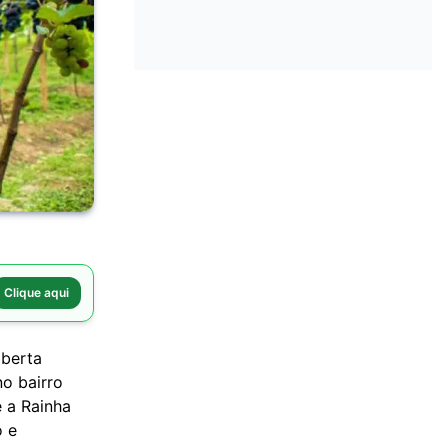
Clique aqui
aberta
no bairro
e a Rainha
o e