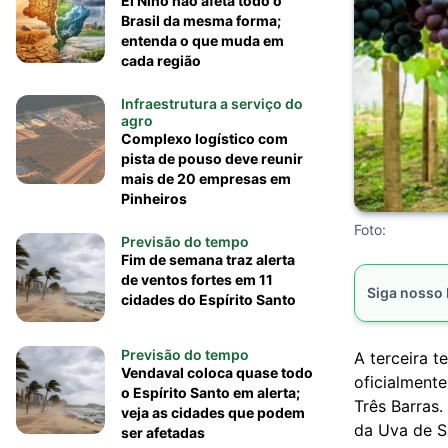
El Niño não afeta todo o
Brasil da mesma forma;
entenda o que muda em
cada região
Infraestrutura a serviço do
agro
Complexo logístico com
pista de pouso deve reunir
mais de 20 empresas em
Pinheiros
Foto:
Previsão do tempo
Fim de semana traz alerta
de ventos fortes em 11
Siga nosso
cidades do Espírito Santo
Previsão do tempo
A terceira t
Vendaval coloca quase todo
oficialmente
o Espírito Santo em alerta;
Três Barras.
veja as cidades que podem
da Uva de S
ser afetadas