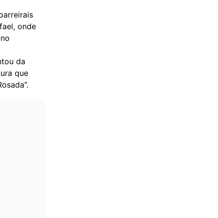
arreirais
fael, onde
 no
ntou da
tura que
Rosada”.