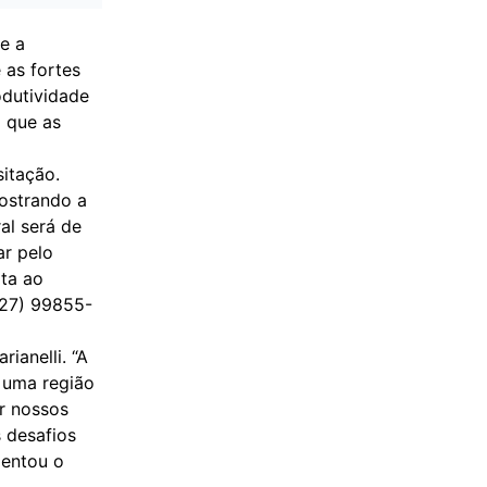
e a
 as fortes
dutividade
o que as
sitação.
ostrando a
al será de
ar pelo
ita ao
(27) 99855-
ianelli. “A
, uma região
er nossos
 desafios
mentou o