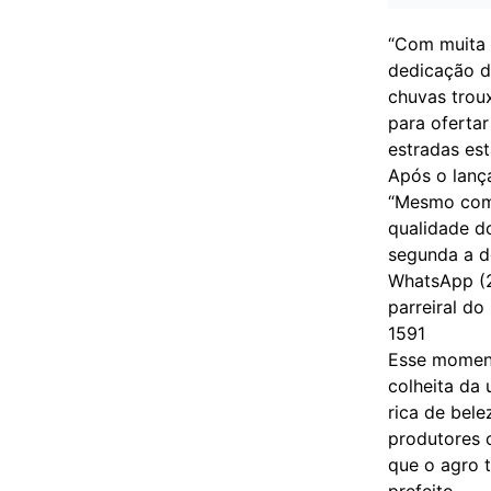
“Com muita 
dedicação d
chuvas trou
para oferta
estradas est
Após o lança
“Mesmo com 
qualidade do
segunda a do
WhatsApp (2
parreiral d
1591
Esse moment
colheita da 
rica de bel
produtores 
que o agro 
prefeito.