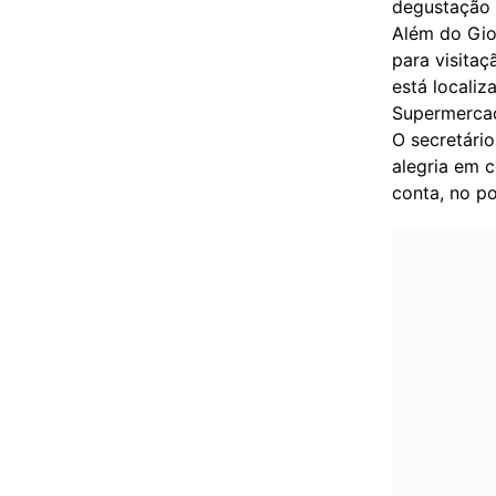
degustação 
Além do Giov
para visita
está locali
Supermercad
O secretário
alegria em 
conta, no po