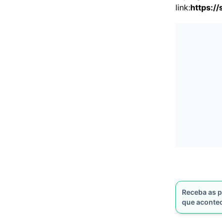
link:
https:/
Receba as p
que aconte