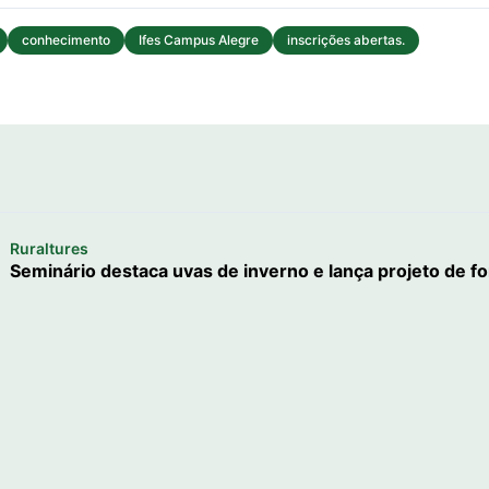
conhecimento
Ifes Campus Alegre
inscrições abertas.
Ruraltures
Seminário destaca uvas de inverno e lança projeto de for