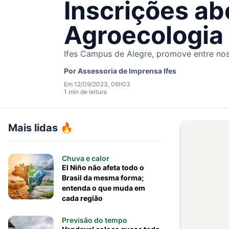
Inscrições ab
Agroecologia 
Ifes Campus de Alegre, promove entre no
Por
Assessoria de Imprensa Ifes
Em 12/09/2023, 06h03
1 min de leitura
Mais lidas 🔥
Chuva e calor
El Niño não afeta todo o
Brasil da mesma forma;
entenda o que muda em
cada região
Previsão do tempo