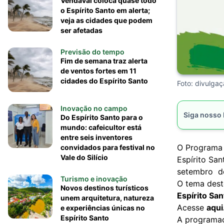
Vendaval coloca quase todo
o Espírito Santo em alerta;
veja as cidades que podem
ser afetadas
Previsão do tempo
Fim de semana traz alerta
de ventos fortes em 11
cidades do Espírito Santo
Foto: divulga
Inovação no campo
Siga nosso
Do Espírito Santo para o
mundo: cafeicultor está
entre seis inventores
O Programa 
convidados para festival no
Vale do Silício
Espírito San
setembro do
Turismo e inovação
O tema dest
Novos destinos turísticos
Espírito San
unem arquitetura, natureza
Acesse
aqui
e experiências únicas no
Espírito Santo
A programaç