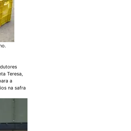
no.
odutores
nta Teresa,
para a
ios na safra