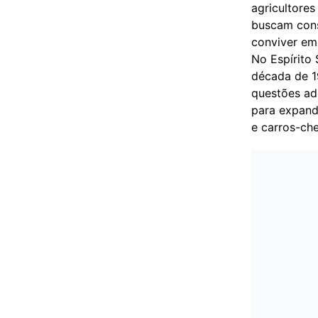
agricultores
buscam cons
conviver em
No Espírito
década de 1
questões adm
para expandi
e carros-ch