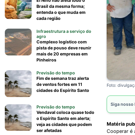
El Niño não afeta todo o
Brasil da mesma forma;
entenda o que muda em
cada região
Infraestrutura a serviço do
agro
Complexo logístico com
pista de pouso deve reunir
mais de 20 empresas em
Pinheiros
Previsão do tempo
Fim de semana traz alerta
de ventos fortes em 11
Foto: divulga
cidades do Espírito Santo
Siga nosso
Previsão do tempo
Vendaval coloca quase todo
o Espírito Santo em alerta;
Matéria pub
veja as cidades que podem
ser afetadas
Cooperar é 