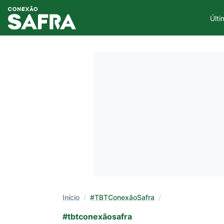
Últi
Início
/
#TBTConexãoSafra
/
#tbtconexãosafra