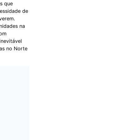
os que
cessidade de
verem.
nidades na
com
inevitável
ras no Norte