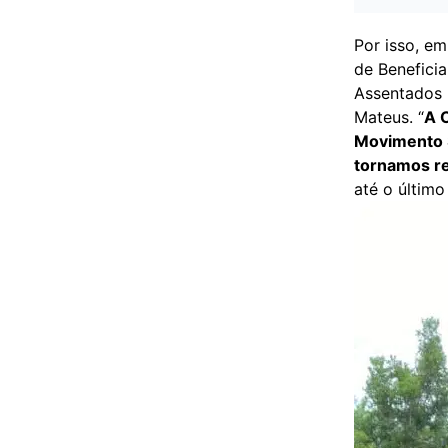
Por isso, e
de Benefici
Assentados 
Mateus. “
A 
Movimento S
tornamos re
até o últim