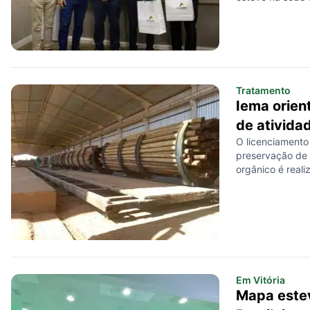
capixaba, na últ
objetivo princip
Café Produtor d
Tratamento
Iema orien
de ativida
O licenciamento
preservação de 
orgânico é reali
Em Vitória
Mapa estev