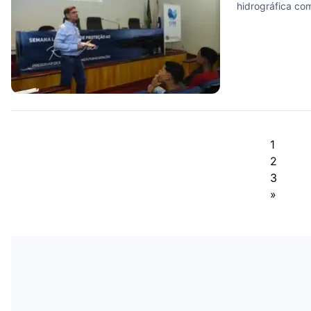
hidrográfica c
1
2
3
»