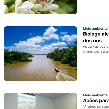
Santo. O encontr
quinta-feira (24)
Meio ambiente
Biólogo al
dos rios
As curvas que o
o principal assu
Meio ambiente
Ações para
"A situação atu