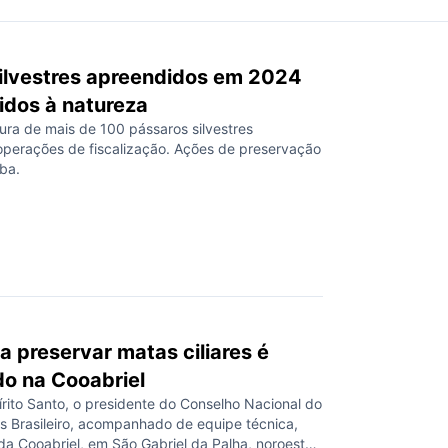
ilvestres apreendidos em 2024
idos à natureza
tura de mais de 100 pássaros silvestres
perações de fiscalização. Ações de preservação
ba.
a preservar matas ciliares é
o na Cooabriel
írito Santo, o presidente do Conselho Nacional do
as Brasileiro, acompanhado de equipe técnica,
da Cooabriel, em São Gabriel da Palha, noroeste