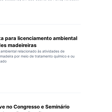
ima terça. A visita em solo capixaba teve como
al apresentar a cooperativas do estado o Projeto
e Água, uma […]
ta para licenciamento ambiental
des madeireiras
 ambiental relacionado às atividades de
madeira por meio de tratamento químico e ou
zado
e no Congresso e Seminário