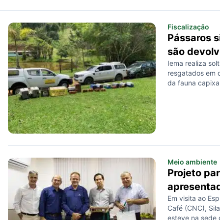
Fiscalização
Pássaros s
são devolv
Iema realiza sol
resgatados em o
da fauna capixa
Meio ambiente
Projeto par
apresentad
Em visita ao Esp
Café (CNC), Sil
esteve na sede 