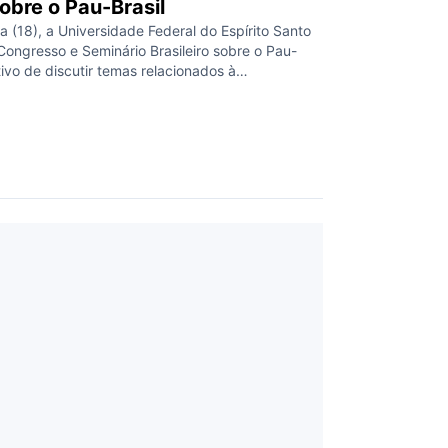
sobre o Pau-Brasil
 (18), a Universidade Federal do Espírito Santo
Congresso e Seminário Brasileiro sobre o Pau-
tivo de discutir temas relacionados à
nejo sustentável e ao papel cultural do pau-
lia echinata), espécie emblemática e símbolo
to seguiu até terça-feira (19/11), sendo o
forma online. Promovido […]