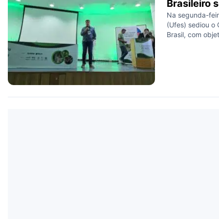
Brasileiro 
Na segunda-feira
(Ufes) sediou o 
Brasil, com obje
preservação, ma
brasil (Paubrasi
nacional. O even
segundo dia de 