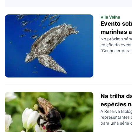
Vila Velha
​Evento so
marinhas a
No próximo sába
edição do event
“Conhecer para P
Velha em parceri
Animais Marinhos
horas, na Praça 
Na trilha d
espécies n
A Reserva Bioló
representantes 
para uma série d
preservação e m