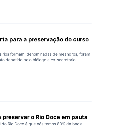
o, realizado entre essa terça-feira (22) e esta
, marca o início do projeto “Na Trilha […]
erta para a preservação do curso
s rios formam, denominadas de meandros, foram
nto debatido pelo biólogo e ex-secretário
 preservar o Rio Doce em pauta
al do Rio Doce é que nós temos 80% da bacia