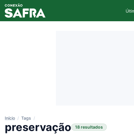
Últi
Início
/
Tags
/
preservação
18 resultados