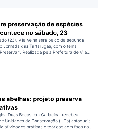
bre preservação de espécies
contece no sábado, 23
do (23), Vila Velha será palco da segunda
o Jornada das Tartarugas, com o tema
reservar”. Realizada pela Prefeitura de Vila
a com o Instituto de Pesquisa e Reabilitação de
 (Ipram), a iniciativa ocorrerá das 8h30 às 15
dos Ciclistas, localizada na […]
as abelhas: projeto preserva
ativas
gica Duas Bocas, em Cariacica, recebeu
de Unidades de Conservação (UCs) estaduais
e atividades práticas e teóricas com foco na
anejo de abelhas nativas sem ferrão do Espírito