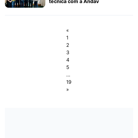
técnica com a Andav
«
1
2
3
4
5
…
19
»