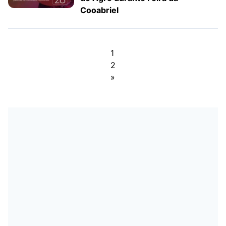
Cooabriel
1
2
»