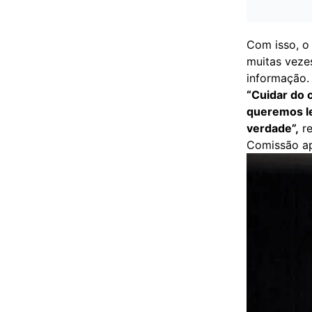
Com isso, o
muitas vezes
informação.
“Cuidar do 
queremos le
verdade”,
re
Comissão apr