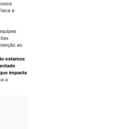
 busca
ísica e
equipes
tões
atenção ao
não estamos
rentado
 que impacta
ca a