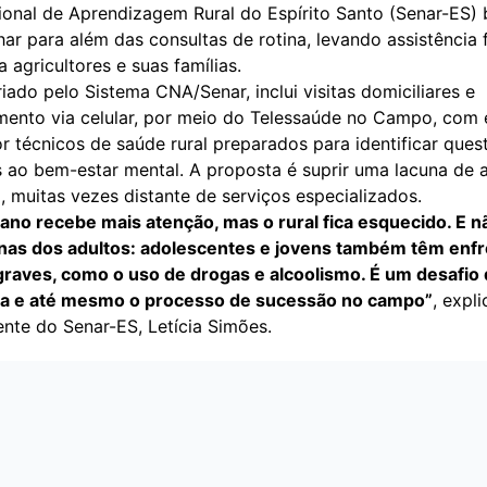
ional de Aprendizagem Rural do Espírito Santo (Senar-ES)
har para além das consultas de rotina, levando assistência f
a agricultores e suas famílias.
riado pelo Sistema CNA/Senar, inclui visitas domiciliares e
nto via celular, por meio do Telessaúde no Campo, com 
 técnicos de saúde rural preparados para identificar ques
s ao bem-estar mental. A proposta é suprir uma lacuna de 
l, muitas vezes distante de serviços especializados.
ano recebe mais atenção, mas o rural fica esquecido. E 
nas dos adultos: adolescentes e jovens também têm enf
raves, como o uso de drogas e alcoolismo. É um desafio
lia e até mesmo o processo de sucessão no campo”
, expli
nte do Senar-ES, Letícia Simões.