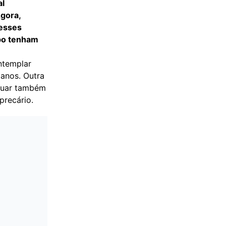
al
gora,
 esses
po tenham
ntemplar
 anos. Outra
tuar também
precário.