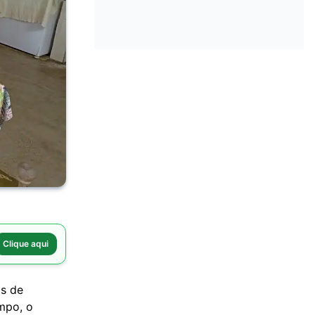
Clique aqui
as de
mpo, o