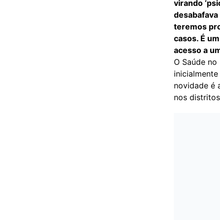
virando ‘ps
desabafava 
teremos pro
casos. É u
acesso a um
O Saúde no 
inicialment
novidade é 
nos distrito