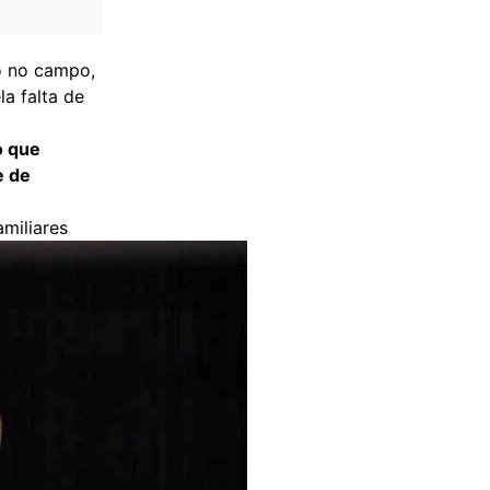
o no campo,
a falta de
o que
e de
amiliares