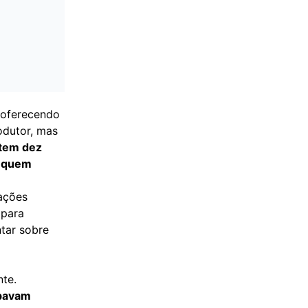
 oferecendo
odutor, mas
tem dez
a quem
ações
 para
ntar sobre
te.
abavam