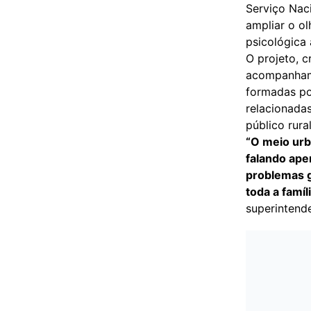
Serviço Nac
ampliar o ol
psicológica 
O projeto, c
acompanhame
formadas por
relacionada
público rura
“O meio urb
falando ape
problemas g
toda a famí
superintende