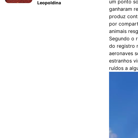
um ponto so
Leopoldina
ganharam re
produz conte
por comparti
animais res
Segundo o r
do registro
aeronaves s
estranhos v
ruídos a al