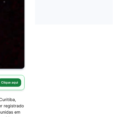
Clique aqui
uritiba,
er registrado
eunidas em