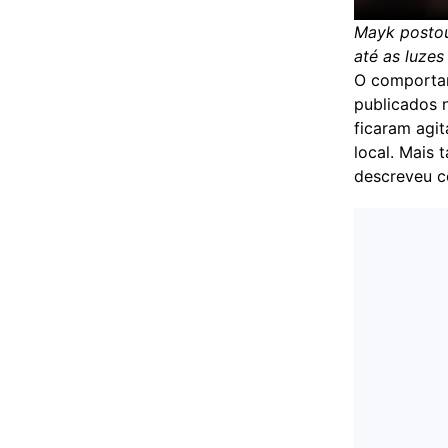
Mayk postou
até as luzes
O comporta
publicados n
ficaram agi
local. Mais
descreveu c