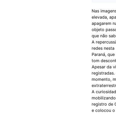
Nas imagens
elevada, ap
apagarem na
objeto pass
que não sabe
A repercuss
redes nesta
Paraná, que
tom descont
Apesar da v
registradas.
momento, ma
extraterrestr
A curiosida
mobilizando 
registro de
e colocou o 