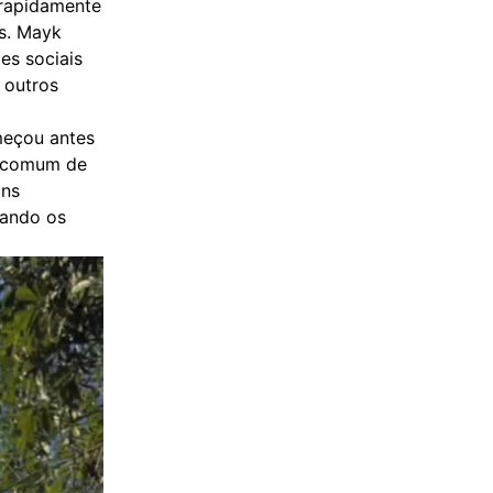
 rapidamente
as. Mayk
es sociais
 outros
meçou antes
incomum de
ons
rando os