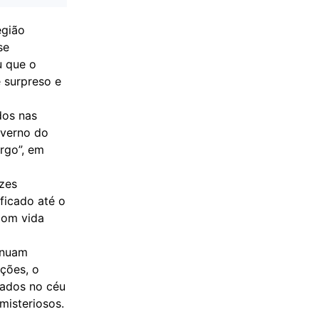
egião
se
u que o
 surpreso e
dos nas
overno do
rgo”, em
uzes
ficado até o
com vida
inuam
ações, o
vados no céu
misteriosos.