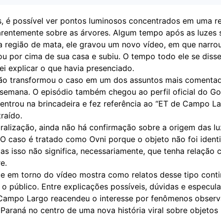
, é possível ver pontos luminosos concentrados em uma r
arentemente sobre as árvores. Algum tempo após as luzes 
 região de mata, ele gravou um novo vídeo, em que narro
ou por cima de sua casa e subiu. O tempo todo ele se disse
i explicar o que havia presenciado.
ão transformou o caso em um dos assuntos mais comenta
 semana. O episódio também chegou ao perfil oficial do G
 entrou na brincadeira e fez referência ao “ET de Campo La
raído.
iralização, ainda não há confirmação sobre a origem das l
 O caso é tratado como Ovni porque o objeto não foi identi
s isso não significa, necessariamente, que tenha relação 
e.
de em torno do vídeo mostra como relatos desse tipo cont
o público. Entre explicações possíveis, dúvidas e especul
 Campo Largo reacendeu o interesse por fenômenos obser
Paraná no centro de uma nova história viral sobre objetos 