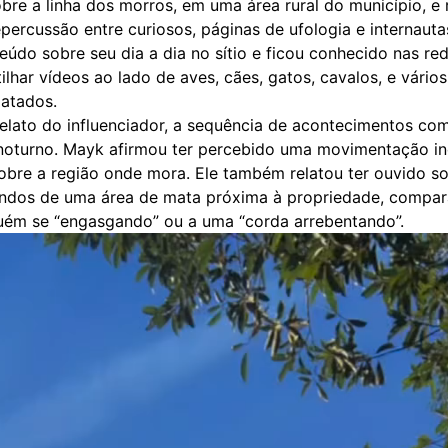
bre a linha dos morros, em uma área rural do município, e
percussão entre curiosos, páginas de ufologia e internaut
údo sobre seu dia a dia no sítio e ficou conhecido nas red
lhar vídeos ao lado de aves, cães, gatos, cavalos, e vários
gatados.
elato do influenciador, a sequência de acontecimentos co
 noturno. Mayk afirmou ter percebido uma movimentação 
obre a região onde mora. Ele também relatou ter ouvido s
indos de uma área de mata próxima à propriedade, compa
guém se “engasgando” ou a uma “corda arrebentando”.