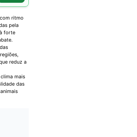
 com ritmo
das pela
à forte
abate.
 das
regiões,
 que reduz a
 clima mais
alidade das
 animais