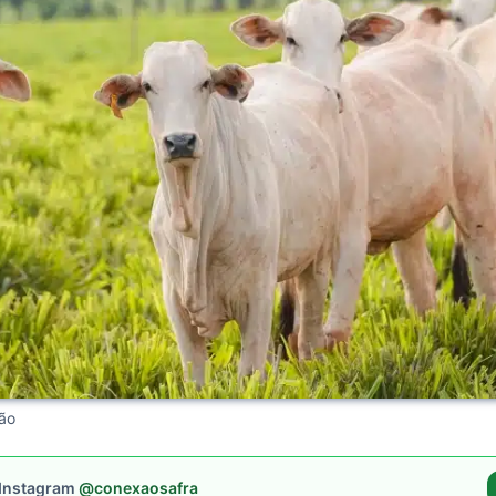
ção
 Instagram
@conexaosafra