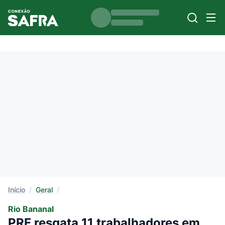
Início
/
Geral
/
Rio Bananal
PRF resgata 11 trabalhadores em