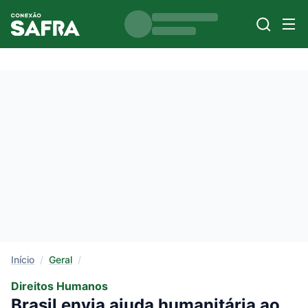
Início
/
Geral
/
Direitos Humanos
Brasil envia ajuda humanitária ao